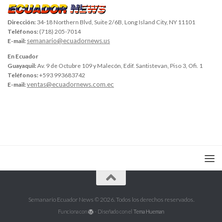
Dirección:
34-18 Northern Blvd, Suite 2/6B, Long Island City, NY 11101
Teléfonos:
(718) 205-7014
semanario@ecuadornews.us
E-mail:
En Ecuador
Guayaquil:
Av. 9 de Octubre 109 y Malecón, Edif. Santistevan, Piso 3, Ofi. 1
Teléfonos:
+593 993683742
ventas@ecuadornews.com.ec
E-mail:
Semanario Ecuador News © 2026. Todos los derechos reservados.
Funciona con
- Diseñado con el
Tema Hueman