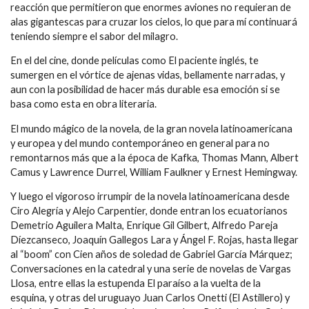
reacción que permitieron que enormes aviones no requieran de
alas gigantescas para cruzar los cielos, lo que para mí continuará
teniendo siempre el sabor del milagro.
En el del cine, donde películas como El paciente inglés, te
sumergen en el vórtice de ajenas vidas, bellamente narradas, y
aun con la posibilidad de hacer más durable esa emoción si se
basa como esta en obra literaria.
El mundo mágico de la novela, de la gran novela latinoamericana
y europea y del mundo contemporáneo en general para no
remontarnos más que a la época de Kafka, Thomas Mann, Albert
Camus y Lawrence Durrel, William Faulkner y Ernest Hemingway.
Y luego el vigoroso irrumpir de la novela latinoamericana desde
Ciro Alegría y Alejo Carpentier, donde entran los ecuatorianos
Demetrio Aguilera Malta, Enrique Gil Gilbert, Alfredo Pareja
Díezcanseco, Joaquín Gallegos Lara y Ángel F. Rojas, hasta llegar
al “boom” con Cien años de soledad de Gabriel García Márquez;
Conversaciones en la catedral y una serie de novelas de Vargas
Llosa, entre ellas la estupenda El paraíso a la vuelta de la
esquina, y otras del uruguayo Juan Carlos Onetti (El Astillero) y