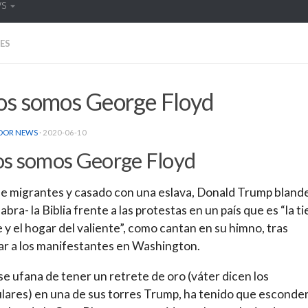
WS
ES
os somos George Floyd
DOR NEWS
·
2020-06-10
s somos George Floyd
 de migrantes y casado con una eslava, Donald Trump blande
labra- la Biblia frente a las protestas en un país que es “la ti
re y el hogar del valiente”, como cantan en su himno, tras
ar a los manifestantes en Washington.
 se ufana de tener un retrete de oro (váter dicen los
lares) en una de sus torres Trump, ha tenido que esconde