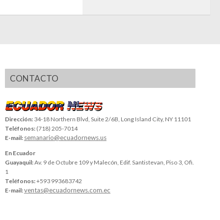
CONTACTO
Dirección:
34-18 Northern Blvd, Suite 2/6B, Long Island City, NY 11101
Teléfonos:
(718) 205-7014
semanario@ecuadornews.us
E-mail:
En Ecuador
Guayaquil:
Av. 9 de Octubre 109 y Malecón, Edif. Santistevan, Piso 3, Ofi.
1
Teléfonos:
+593 993683742
ventas@ecuadornews.com.ec
E-mail: