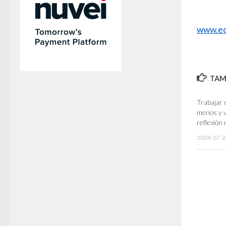
www.ec
TAMB
Trabajar 
menos y v
reflexión
2024-07-2