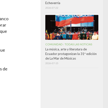
Echeverría
2026-07-22
lanco
brar
 que
COMUNIDAD
TODAS LAS NOTICIAS
/
La música, arte y literatura de
que
Ecuador protagonizan la 31ª edición
de La Mar de Músicas
2026-07-15
es de