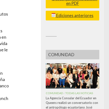
en PDF
nutos
Ediciones anteriores
ks
_________
a en
vida
ue le
COMUNIDAD
in
eña
lanco
COMUNIDAD
TODAS LAS NOTICIAS
/
Lynch
La Agencia Consular del Ecuador en
Queens realizó un conversatorio con
el antropólogo ecuatoriano José