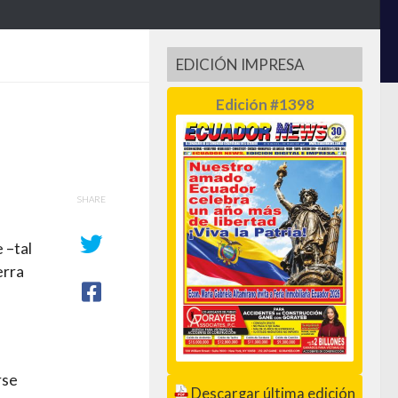
EDICIÓN IMPRESA
Edición #1398
SHARE
 –tal
erra
rse
Descargar última edición