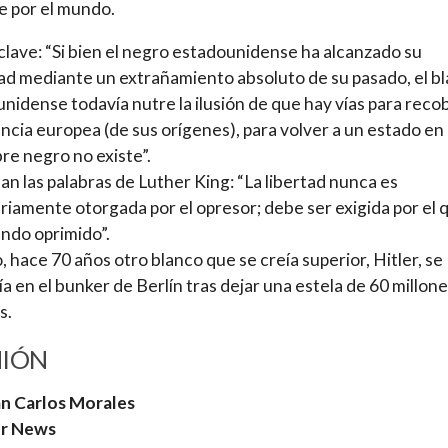
 por el mundo.
 clave: “Si bien el negro estadounidense ha alcanzado su
ad mediante un extrañamiento absoluto de su pasado, el b
nidense todavía nutre la ilusión de que hay vías para reco
encia europea (de sus orígenes), para volver a un estado en
re negro no existe”.
n las palabras de Luther King: “La libertad nunca es
riamente otorgada por el opresor; debe ser exigida por el 
endo oprimido”.
, hace 70 años otro blanco que se creía superior, Hitler, se
a en el bunker de Berlín tras dejar una estela de 60 millon
s.
NIÓN
an Carlos Morales
r News