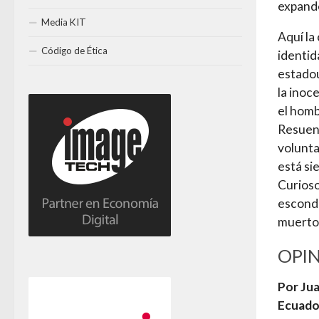
expande
Media KIT
Aquí la
Código de Ética
identid
estadou
la inoc
el homb
Resuena
volunta
está si
Curioso
escondí
muerto
OPI
Por Ju
Ecuado