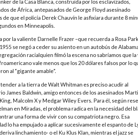
unker de la Casa Blanca, construida por los esclavizados,
dos de África, antepasados de George Floyd asesinado
 de que el policía Derek Chauvín le asfixiara durante 8 mi
gundos en Minneapolis.
ra por la valiente Darnelle Frazer –que recuerda a Rosa Par
1955 se negó a ceder su asiento en un autobús de Alabam
egregación racialquien filmó la escena no sabríamos que la 
froamericano vale menos que los 20 dólares falsos por lo q
ron al “gigante amable”.
tender a la tierra de Walt Whitman es preciso acudir al
rio James Baldwin, amigo entonces de los asesinados Mart
King, Malcolm X y Medgar Wiley Evers. Para él, según res
lman en Miradas, el problema radica en la necesidad del b
ntrar una forma de vivir con su compatriota negro. Esa
ad lo ha empujado a aplicar sucesivamente el espanto de 
 deriva linchamiento- o el Ku Klus Klan, mientras el jazz se