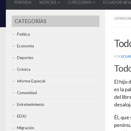
PORTADA
NOTICIAS
CATEGORIAS
ECUADOR NE
OPINION
CATEGORÍAS
Política
Tod
Economía
POR
ECUA
Deportes
Todo
Crónica
Informe Especial
El hijo
es la pa
Comunidad
del lib
desaloj
Entretenimiento
EEUU
Él, que
peninsu
Migración