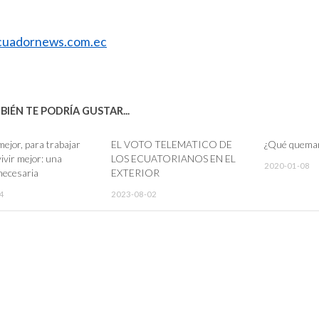
uadornews.com.ec
IÉN TE PODRÍA GUSTAR...
mejor, para trabajar
EL VOTO TELEMATICO DE
¿Qué quema
ivir mejor: una
LOS ECUATORIANOS EN EL
2020-01-08
 necesaria
EXTERIOR
4
2023-08-02