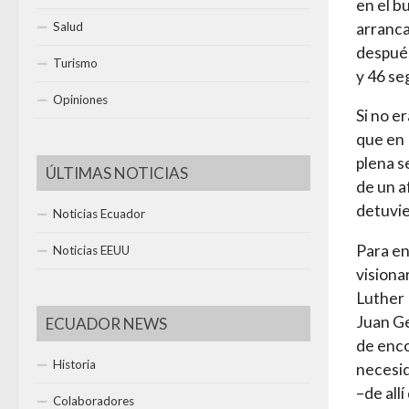
en el b
arranca
Salud
después
Turismo
y 46 se
Opiniones
Si no e
que en 
plena s
ÚLTIMAS NOTICIAS
de un a
detuvie
Noticias Ecuador
Para en
Noticias EEUU
visiona
Luther 
Juan Ge
ECUADOR NEWS
de enco
Historia
necesid
–de allí
Colaboradores