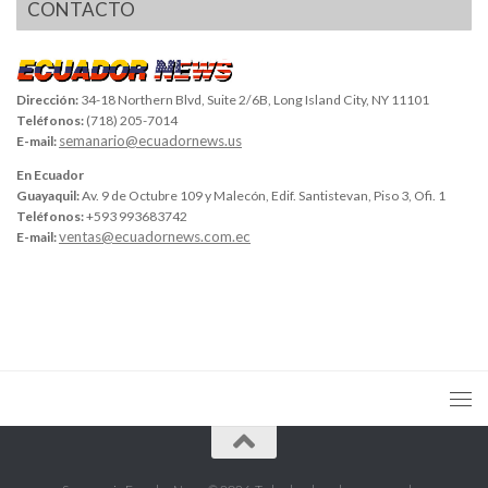
CONTACTO
Dirección:
34-18 Northern Blvd, Suite 2/6B, Long Island City, NY 11101
Teléfonos:
(718) 205-7014
semanario@ecuadornews.us
E-mail:
En Ecuador
Guayaquil:
Av. 9 de Octubre 109 y Malecón, Edif. Santistevan, Piso 3, Ofi. 1
Teléfonos:
+593 993683742
ventas@ecuadornews.com.ec
E-mail: