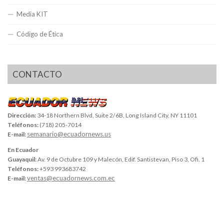
Media KIT
Código de Ética
CONTACTO
Dirección:
34-18 Northern Blvd, Suite 2/6B, Long Island City, NY 11101
Teléfonos:
(718) 205-7014
semanario@ecuadornews.us
E-mail:
En Ecuador
Guayaquil:
Av. 9 de Octubre 109 y Malecón, Edif. Santistevan, Piso 3, Ofi. 1
Teléfonos:
+593 993683742
ventas@ecuadornews.com.ec
E-mail: