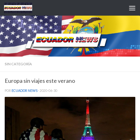
Saltar al contenido
SIN CATEGORÍA
Europa sin viajes este verano
POR
ECUADOR NEWS
·
2020-06-30