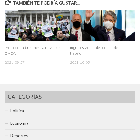
TAMBIÉN TE PODRÍA GUSTAR...
Protección a ‘dreamers’ a través de
Ingresos vienen de décadas de
DACA
trabajo
2021-09-27
2021-10-05
CATEGORÍAS
Política
Economía
Deportes