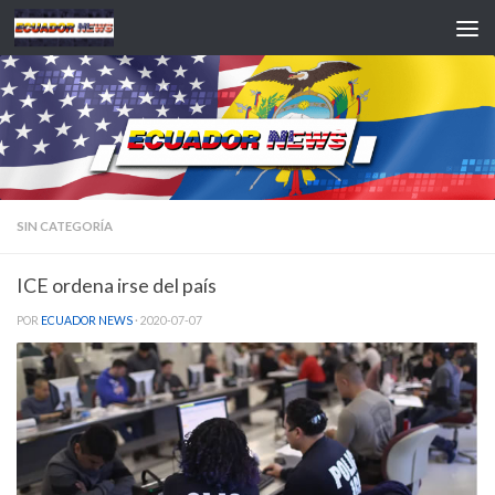
Saltar al contenido
SIN CATEGORÍA
ICE ordena irse del país
POR
ECUADOR NEWS
·
2020-07-07