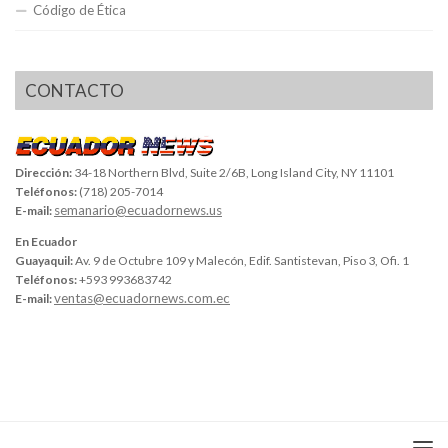
Código de Ética
CONTACTO
Dirección:
34-18 Northern Blvd, Suite 2/6B, Long Island City, NY 11101
Teléfonos:
(718) 205-7014
semanario@ecuadornews.us
E-mail:
En Ecuador
Guayaquil:
Av. 9 de Octubre 109 y Malecón, Edif. Santistevan, Piso 3, Ofi. 1
Teléfonos:
+593 993683742
ventas@ecuadornews.com.ec
E-mail: