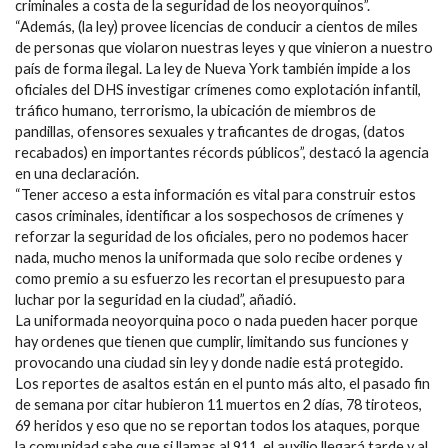
criminales a costa de la seguridad de los neoyorquinos”.
“Además, (la ley) provee licencias de conducir a cientos de miles
de personas que violaron nuestras leyes y que vinieron a nuestro
país de forma ilegal. La ley de Nueva York también impide a los
oficiales del DHS investigar crímenes como explotación infantil,
tráfico humano, terrorismo, la ubicación de miembros de
pandillas, ofensores sexuales y traficantes de drogas, (datos
recabados) en importantes récords públicos”, destacó la agencia
en una declaración.
“Tener acceso a esta información es vital para construir estos
casos criminales, identificar a los sospechosos de crímenes y
reforzar la seguridad de los oficiales, pero no podemos hacer
nada, mucho menos la uniformada que solo recibe ordenes y
como premio a su esfuerzo les recortan el presupuesto para
luchar por la seguridad en la ciudad”, añadió.
La uniformada neoyorquina poco o nada pueden hacer porque
hay ordenes que tienen que cumplir, limitando sus funciones y
provocando una ciudad sin ley y donde nadie está protegido.
Los reportes de asaltos están en el punto más alto, el pasado fin
de semana por citar hubieron 11 muertos en 2 días, 78 tiroteos,
69 heridos y eso que no se reportan todos los ataques, porque
la comunidad sabe que si llamas al 911, el auxilio llegará tarde y al