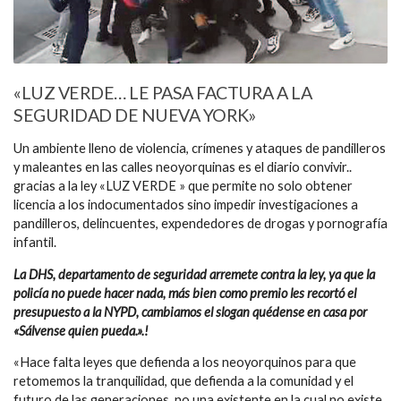
«LUZ VERDE… LE PASA FACTURA A LA
SEGURIDAD DE NUEVA YORK»
Un ambiente lleno de violencia, crímenes y ataques de pandilleros
y maleantes en las calles neoyorquinas es el diario convivir..
gracias a la ley «LUZ VERDE » que permite no solo obtener
licencia a los indocumentados sino impedir investigaciones a
pandilleros, delincuentes, expendedores de drogas y pornografía
infantil.
La DHS, departamento de seguridad arremete contra la ley, ya que la
policía no puede hacer nada, más bien como premio les recortó el
presupuesto a la NYPD, cambiamos el slogan quédense en casa por
«Sálvense quien pueda.».!
«Hace falta leyes que defienda a los neoyorquinos para que
retomemos la tranquilidad, que defienda a la comunidad y el
futuro de las generaciones, no una existente en la cual no existe