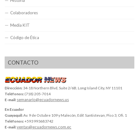
Historia
Colaboradores
Media KIT
Código de Ética
CONTACTO
Dirección:
34-18 Northern Blvd, Suite 2/6B, Long Island City, NY 11101
Teléfonos:
(718) 205-7014
semanario@ecuadornews.us
E-mail:
En Ecuador
Guayaquil:
Av. 9 de Octubre 109 y Malecón, Edif. Santistevan, Piso 3, Ofi. 1
Teléfonos:
+593 993683742
ventas@ecuadornews.com.ec
E-mail: