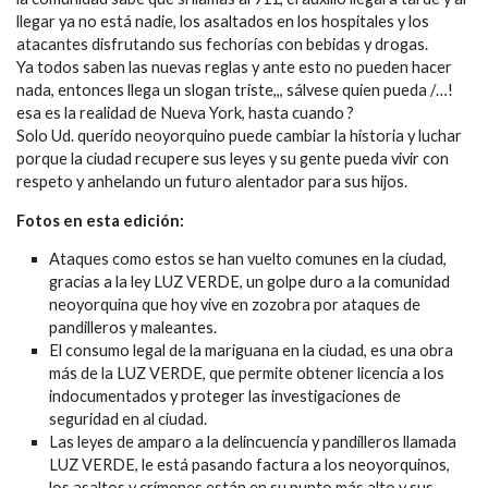
llegar ya no está nadie, los asaltados en los hospitales y los
atacantes disfrutando sus fechorías con bebidas y drogas.
Ya todos saben las nuevas reglas y ante esto no pueden hacer
nada, entonces llega un slogan triste,,, sálvese quien pueda /…!
esa es la realidad de Nueva York, hasta cuando ?
Solo Ud. querido neoyorquino puede cambiar la historia y luchar
porque la ciudad recupere sus leyes y su gente pueda vivir con
respeto y anhelando un futuro alentador para sus hijos.
Fotos en esta edición:
Ataques como estos se han vuelto comunes en la ciudad,
gracias a la ley LUZ VERDE, un golpe duro a la comunidad
neoyorquina que hoy vive en zozobra por ataques de
pandilleros y maleantes.
El consumo legal de la mariguana en la ciudad, es una obra
más de la LUZ VERDE, que permite obtener licencia a los
indocumentados y proteger las investigaciones de
seguridad en al ciudad.
Las leyes de amparo a la delincuencia y pandilleros llamada
LUZ VERDE, le está pasando factura a los neoyorquinos,
los asaltos y crímenes están en su punto más alto y sus