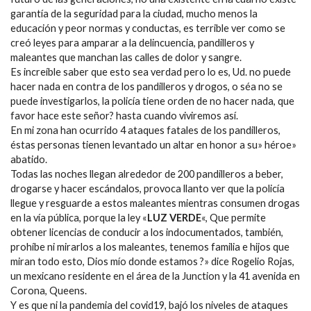
garantía de la seguridad para la ciudad, mucho menos la
educación y peor normas y conductas, es terrible ver como se
creó leyes para amparar a la delincuencia, pandilleros y
maleantes que manchan las calles de dolor y sangre.
Es increíble saber que esto sea verdad pero lo es, Ud. no puede
hacer nada en contra de los pandilleros y drogos, o séa no se
puede investigarlos, la policía tiene orden de no hacer nada, que
favor hace este señor? hasta cuando viviremos así.
En mi zona han ocurrido 4 ataques fatales de los pandilleros,
éstas personas tienen levantado un altar en honor a su» héroe»
abatido.
Todas las noches llegan alrededor de 200 pandilleros a beber,
drogarse y hacer escándalos, provoca llanto ver que la policía
llegue y resguarde a estos maleantes mientras consumen drogas
en la vía pública, porque la ley «
LUZ VERDE
«, Que permite
obtener licencias de conducir a los indocumentados, también,
prohíbe ni mirarlos a los maleantes, tenemos familia e hijos que
miran todo esto, Dios mío donde estamos ?» dice Rogelio Rojas,
un mexicano residente en el área de la Junction y la 41 avenida en
Corona, Queens.
Y es que ni la pandemia del covid19, bajó los niveles de ataques