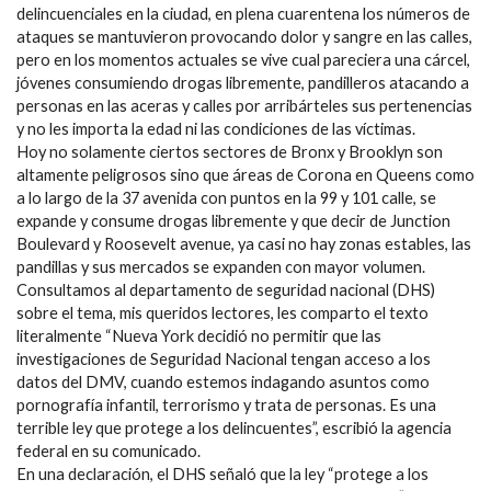
delincuenciales en la ciudad, en plena cuarentena los números de
ataques se mantuvieron provocando dolor y sangre en las calles,
pero en los momentos actuales se vive cual pareciera una cárcel,
jóvenes consumiendo drogas libremente, pandilleros atacando a
personas en las aceras y calles por arribárteles sus pertenencias
y no les importa la edad ni las condiciones de las víctimas.
Hoy no solamente ciertos sectores de Bronx y Brooklyn son
altamente peligrosos sino que áreas de Corona en Queens como
a lo largo de la 37 avenida con puntos en la 99 y 101 calle, se
expande y consume drogas libremente y que decir de Junction
Boulevard y Roosevelt avenue, ya casi no hay zonas estables, las
pandillas y sus mercados se expanden con mayor volumen.
Consultamos al departamento de seguridad nacional (DHS)
sobre el tema, mis queridos lectores, les comparto el texto
literalmente “Nueva York decidió no permitir que las
investigaciones de Seguridad Nacional tengan acceso a los
datos del DMV, cuando estemos indagando asuntos como
pornografía infantil, terrorismo y trata de personas. Es una
terrible ley que protege a los delincuentes”, escribió la agencia
federal en su comunicado.
En una declaración, el DHS señaló que la ley “protege a los