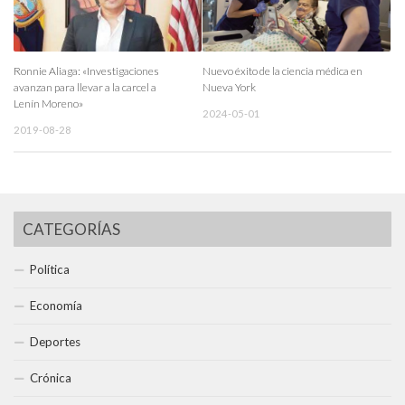
Ronnie Aliaga: «Investigaciones
Nuevo éxito de la ciencia médica en
avanzan para llevar a la carcel a
Nueva York
Lenín Moreno»
2024-05-01
2019-08-28
CATEGORÍAS
Política
Economía
Deportes
Crónica