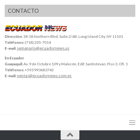
CONTACTO
Dirección:
34-18 Northern Blvd, Suite 2/6B, Long Island City, NY 11101
Teléfonos:
(718) 205-7014
semanario@ecuadornews.us
E-mail:
En Ecuador
Guayaquil:
Av. 9 de Octubre 109 y Malecón, Edif. Santistevan, Piso 3, Ofi. 1
Teléfonos:
+593 993683742
ventas@ecuadornews.com.ec
E-mail: