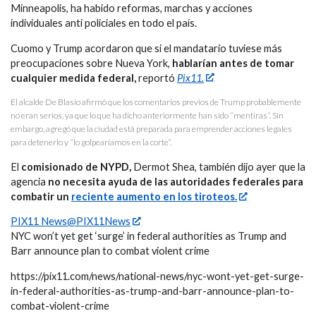
Minneapolis, ha habido reformas, marchas y acciones
individuales anti policiales en todo el país.
Cuomo y Trump acordaron que si el mandatario tuviese más
preocupaciones sobre Nueva York,
hablarían antes de tomar
cualquier medida federal,
reportó
Pix11.
El alcalde De Blasio afirmó que los comentarios previos de Trump probablemente
no eran serios, ya que lo que ha dicho anteriormente han sido “mentiras”. Sin
embargo, agregó que la ciudad está preparada para emprender acciones legales
para detenerlo y “lo golpearíamos en la corte”.
El
comisionado de NYPD,
Dermot Shea, también dijo ayer que la
agencia
no necesita ayuda de las autoridades federales para
combatir un
reciente aumento en los tiroteos.
PIX11 News@PIX11News
NYC won’t yet get ‘surge’ in federal authorities as Trump and
Barr announce plan to combat violent crime
https://pix11.com/news/national-news/nyc-wont-yet-get-surge-
in-federal-authorities-as-trump-and-barr-announce-plan-to-
combat-violent-crime