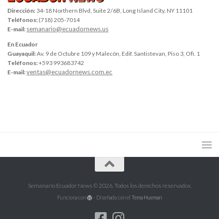
Dirección:
34-18 Northern Blvd, Suite 2/6B, Long Island City, NY 11101
Teléfonos:
(718) 205-7014
semanario@ecuadornews.us
E-mail:
En Ecuador
Guayaquil:
Av. 9 de Octubre 109 y Malecón, Edif. Santistevan, Piso 3, Ofi. 1
Teléfonos:
+593 993683742
ventas@ecuadornews.com.ec
E-mail:
Semanario Ecuador News © 2026. Todos los derechos reservados.
Funciona con
- Diseñado con el
Tema Hueman