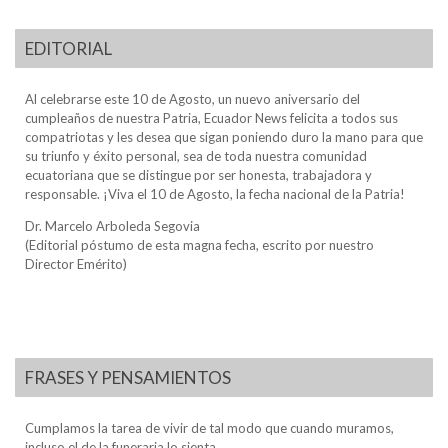
EDITORIAL
Al celebrarse este 10 de Agosto, un nuevo aniversario del
cumpleaños de nuestra Patria, Ecuador News felicita a todos sus
compatriotas y les desea que sigan poniendo duro la mano para que
su triunfo y éxito personal, sea de toda nuestra comunidad
ecuatoriana que se distingue por ser honesta, trabajadora y
responsable. ¡Viva el 10 de Agosto, la fecha nacional de la Patria!
Dr. Marcelo Arboleda Segovia
(Editorial póstumo de esta magna fecha, escrito por nuestro
Director Emérito)
FRASES Y PENSAMIENTOS
Cumplamos la tarea de vivir de tal modo que cuando muramos,
incluso el de la funeraria lo sienta.