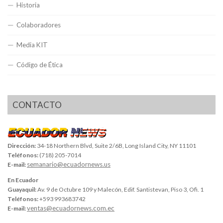
Historia
Colaboradores
Media KIT
Código de Ética
CONTACTO
Dirección:
34-18 Northern Blvd, Suite 2/6B, Long Island City, NY 11101
Teléfonos:
(718) 205-7014
semanario@ecuadornews.us
E-mail:
En Ecuador
Guayaquil:
Av. 9 de Octubre 109 y Malecón, Edif. Santistevan, Piso 3, Ofi. 1
Teléfonos:
+593 993683742
ventas@ecuadornews.com.ec
E-mail: