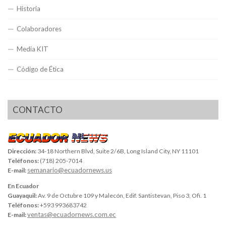
Historia
Colaboradores
Media KIT
Código de Ética
CONTACTO
Dirección:
34-18 Northern Blvd, Suite 2/6B, Long Island City, NY 11101
Teléfonos:
(718) 205-7014
semanario@ecuadornews.us
E-mail:
En Ecuador
Guayaquil:
Av. 9 de Octubre 109 y Malecón, Edif. Santistevan, Piso 3, Ofi. 1
Teléfonos:
+593 993683742
ventas@ecuadornews.com.ec
E-mail: