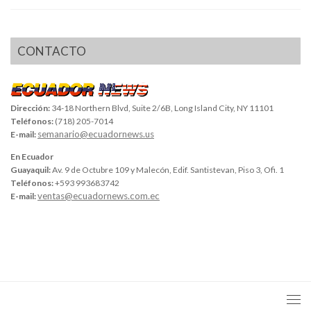
CONTACTO
Dirección:
34-18 Northern Blvd, Suite 2/6B, Long Island City, NY 11101
Teléfonos:
(718) 205-7014
semanario@ecuadornews.us
E-mail:
En Ecuador
Guayaquil:
Av. 9 de Octubre 109 y Malecón, Edif. Santistevan, Piso 3, Ofi. 1
Teléfonos:
+593 993683742
ventas@ecuadornews.com.ec
E-mail: