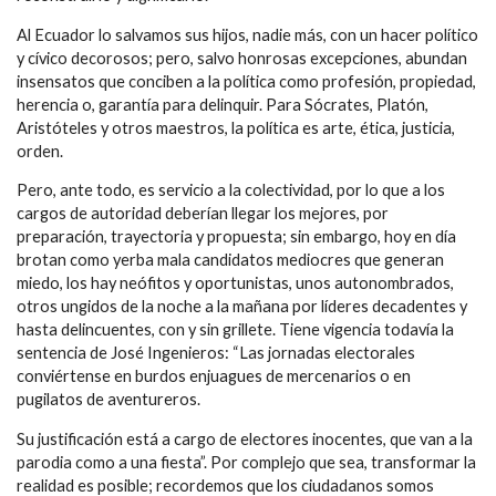
Al Ecuador lo salvamos sus hijos, nadie más, con un hacer político
y cívico decorosos; pero, salvo honrosas excepciones, abundan
insensatos que conciben a la política como profesión, propiedad,
herencia o, garantía para delinquir. Para Sócrates, Platón,
Aristóteles y otros maestros, la política es arte, ética, justicia,
orden.
Pero, ante todo, es servicio a la colectividad, por lo que a los
cargos de autoridad deberían llegar los mejores, por
preparación, trayectoria y propuesta; sin embargo, hoy en día
brotan como yerba mala candidatos mediocres que generan
miedo, los hay neófitos y oportunistas, unos autonombrados,
otros ungidos de la noche a la mañana por líderes decadentes y
hasta delincuentes, con y sin grillete. Tiene vigencia todavía la
sentencia de José Ingenieros: “Las jornadas electorales
conviértense en burdos enjuagues de mercenarios o en
pugilatos de aventureros.
Su justificación está a cargo de electores inocentes, que van a la
parodia como a una fiesta”. Por complejo que sea, transformar la
realidad es posible; recordemos que los ciudadanos somos