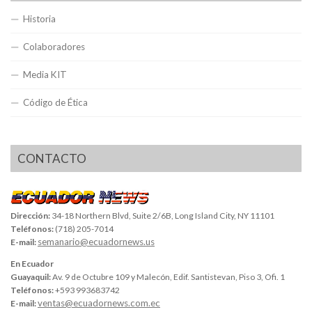
Historia
Colaboradores
Media KIT
Código de Ética
CONTACTO
Dirección:
34-18 Northern Blvd, Suite 2/6B, Long Island City, NY 11101
Teléfonos:
(718) 205-7014
semanario@ecuadornews.us
E-mail:
En Ecuador
Guayaquil:
Av. 9 de Octubre 109 y Malecón, Edif. Santistevan, Piso 3, Ofi. 1
Teléfonos:
+593 993683742
ventas@ecuadornews.com.ec
E-mail: