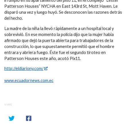
irrumpió en su apartamento del piso 11, en el complejo “Lester
Patterson Houses” NYCHA en East 143rd St, Mott Haven. Le
disparó una vez y luego huyó. Se desconocen las razones detrás
del hecho.
La madre de la niña la llevó rápidamente a un hospital local y
sobrevivió. En ese momento la policía dijo que la mujer había
afirmado que dejó la puerta abierta para trabajadores de la
construcción, lo que supuestamente permitió que el hombre
entrara y abriera fuego. Éste fue el segundo tiroteo en
Patterson Houses este año, acotó Pix11.
http://eldiariony.com/
www.ecuadornews.com.ec
SHARE