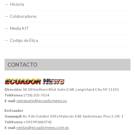
Historia
Colaboradores
Media KIT
Código de Ética
CONTACTO
Dirección:
34-18 Northern Blvd, Suite 2/6B, Long Island City, NY 11101
Teléfonos:
(718) 205-7014
semanario@ecuadornews.us
E-mail:
En Ecuador
Guayaquil:
Av. 9 de Octubre 109 y Malecón, Edif. Santistevan, Piso 3, Ofi. 1
Teléfonos:
+593 993683742
ventas@ecuadornews.com.ec
E-mail: