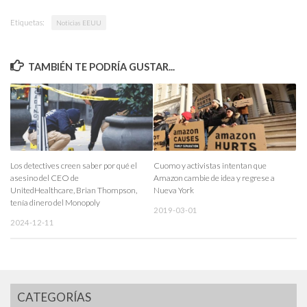
Etiquetas:
Noticias EEUU
TAMBIÉN TE PODRÍA GUSTAR...
Los detectives creen saber por qué el
Cuomo y activistas intentan que
asesino del CEO de
Amazon cambie de idea y regrese a
UnitedHealthcare, Brian Thompson,
Nueva York
tenía dinero del Monopoly
2019-03-01
2024-12-11
CATEGORÍAS