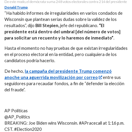
De este modo, el demócrata suma 248 votos electorales contra 214 del presidente
Donald Trump
.
“Ha habido informes de irregularidades en varios condados de
Wisconsin que plantean serias dudas sobre la validez de los
resultados”, dijo
Bill Stepien,
jefe del republicano.
“El
presidente está dentro del umbral [del número de votos]
para solicitar un recuento y lo haremos de inmediato”
.
Hasta el momento no hay pruebas de que existan irregularidades
en el proceso electoral en la entidad, pero cualquiera de los
candidatos podría hacerlo.
De hecho,
la campaña del presidente Trump comenzó
anoche una aguerrida movilización por correo
entre sus
seguidores para recaudar fondos, a fin de “defender la elección
del fraude”.
AP Politicas
@AP_Politics
BREAKING: Joe Biden wins Wisconsin. #APracecall at 1:16 p.m.
CST. #Election2020