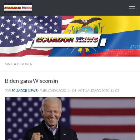
Saltar al contenido
SIN CATEGORÍA
Biden gana Wisconsin
POR
ECUADOR NEWS
· PUBLICADA
2020-11-04
· ACTUALIZADO
2020-11-05