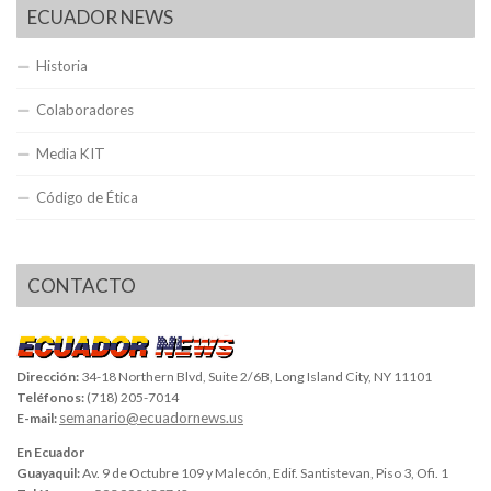
ECUADOR NEWS
Historia
Colaboradores
Media KIT
Código de Ética
CONTACTO
Dirección:
34-18 Northern Blvd, Suite 2/6B, Long Island City, NY 11101
Teléfonos:
(718) 205-7014
semanario@ecuadornews.us
E-mail:
En Ecuador
Guayaquil:
Av. 9 de Octubre 109 y Malecón, Edif. Santistevan, Piso 3, Ofi. 1