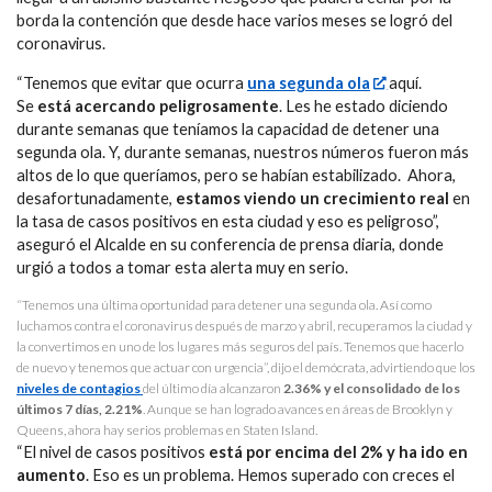
borda la contención que desde hace varios meses se logró del
coronavirus.
“Tenemos que evitar que ocurra
una segunda ola
aquí.
Se
está acercando peligrosamente
. Les he estado diciendo
durante semanas que teníamos la capacidad de detener una
segunda ola. Y, durante semanas, nuestros números fueron más
altos de lo que queríamos, pero se habían estabilizado. Ahora,
desafortunadamente,
estamos viendo un crecimiento real
en
la tasa de casos positivos en esta ciudad y eso es peligroso”,
aseguró el Alcalde en su conferencia de prensa diaria, donde
urgió a todos a tomar esta alerta muy en serio.
“Tenemos una última oportunidad para detener una segunda ola. Así como
luchamos contra el coronavirus después de marzo y abril, recuperamos la ciudad y
la convertimos en uno de los lugares más seguros del país. Tenemos que hacerlo
de nuevo y tenemos que actuar con urgencia”, dijo el demócrata, advirtiendo que los
niveles de contagios
del último día alcanzaron
2.36% y el consolidado de los
últimos 7 días, 2.21%
. Aunque se han logrado avances en áreas de Brooklyn y
Queens, ahora hay serios problemas en Staten Island.
“El nivel de casos positivos
está por encima del 2% y ha ido en
aumento
. Eso es un problema. Hemos superado con creces el