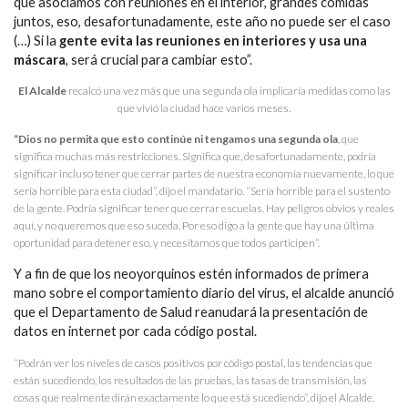
que asociamos con reuniones en el interior, grandes comidas
juntos, eso, desafortunadamente, este año no puede ser el caso
(…) Si la
gente evita las reuniones en interiores y usa una
máscara
, será crucial para cambiar esto”.
El Alcalde
recalcó una vez más que una segunda ola implicaría medidas como las
que vivió la ciudad hace varios meses.
“Dios no permita que esto continúe ni tengamos una segunda ola
, que
significa muchas más restricciones. Significa que, desafortunadamente, podría
significar incluso tener que cerrar partes de nuestra economía nuevamente, lo que
sería horrible para esta ciudad”, dijo el mandatario. “Sería horrible para el sustento
de la gente. Podría significar tener que cerrar escuelas. Hay peligros obvios y reales
aquí, y no queremos que eso suceda. Por eso digo a la gente que hay una última
oportunidad para detener eso, y necesitamos que todos participen”.
Y a fin de que los neoyorquinos estén informados de primera
mano sobre el comportamiento diario del virus, el alcalde anunció
que el Departamento de Salud reanudará la presentación de
datos en internet por cada código postal.
“Podrán ver los niveles de casos positivos por código postal, las tendencias que
están sucediendo, los resultados de las pruebas, las tasas de transmisión, las
cosas que realmente dirán exactamente lo que está sucediendo”, dijo el Alcalde.