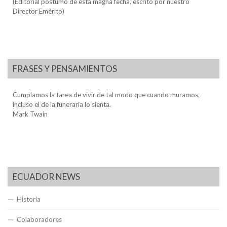
(Editorial póstumo de esta magna fecha, escrito por nuestro
Director Emérito)
FRASES Y PENSAMIENTOS
Cumplamos la tarea de vivir de tal modo que cuando muramos,
incluso el de la funeraria lo sienta.
Mark Twain
ECUADOR NEWS
Historia
Colaboradores