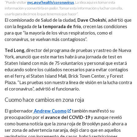
“Puede visitar
nyc.gov/health/coronavirus
. La idea aquí es tomar esta
información y convertirla en poder. Tomar esta información y luchar con ella,
usarla para decirnos lo que tenemos que hacer”.
El comisionado de Salud de la ciudad,
Dave Choksh
i, advirtió que
con la llegada de
la temporada de frío
, crecen las condiciones
para que “la mayoría de los virus respiratorios, como el
coronavirus, se vuelvan más contagiosos”.
Ted Long,
director del programa de pruebas y rastreo de Nueva
York, anunció que este martes habrá una jornada de test en
Staten Island con más de 75 voluntarios y personal que estará
educando sobre los cuidados necesarios para evitar contagios
en el ferry, el Staten Island Mall, Brick Town Center, y Forest
Plaza. “Las pruebas son nuestra línea de visión en la lucha contra
el coronavirus”, advirtió el funcionario.
Cuomo hace cambios en zona roja
El gobernador
Andrew Cuomo
también manifestó su
preocupación por el
avance del COVID-19
y aunque reveló
como buena noticia que la zona roja de Brooklyn pasó ahora a
ser zona de advertencia naranja, dejó claro que en aquellos
vecindarios con incremento de casos, habrá restricciones.