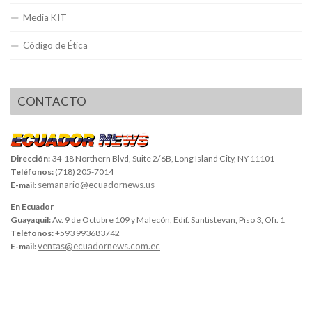
Media KIT
Código de Ética
CONTACTO
Dirección:
34-18 Northern Blvd, Suite 2/6B, Long Island City, NY 11101
Teléfonos:
(718) 205-7014
semanario@ecuadornews.us
E-mail:
En Ecuador
Guayaquil:
Av. 9 de Octubre 109 y Malecón, Edif. Santistevan, Piso 3, Ofi. 1
Teléfonos:
+593 993683742
ventas@ecuadornews.com.ec
E-mail: