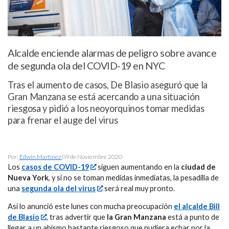
Alcalde enciende alarmas de peligro sobre avance
de segunda ola del COVID-19 en NYC
Tras el aumento de casos, De Blasio aseguró que la
Gran Manzana se está acercando a una situación
riesgosa y pidió a los neoyorquinos tomar medidas
para frenar el auge del virus
Por:
Edwin Martinez
09 de Noviembre 2020
Los
casos de COVID-19
siguen aumentando en la
ciudad de
Nueva York
, y si no se toman medidas inmediatas, la pesadilla de
una
segunda ola del virus
será real muy pronto.
Así lo anunció este lunes con mucha preocupación
el alcalde Bill
de Blasio
, tras advertir que
la Gran Manzana
está a punto de
llegar a un abismo bastante riesgoso que pudiera echar por la