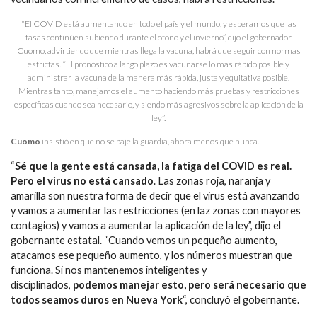
“El COVID está aumentando en todo el país y el mundo, y esperamos que las
tasas continúen subiendo durante el otoño y el invierno”, dijo el gobernador
Cuomo, advirtiendo que mientras llega la vacuna, habrá que seguir con normas
estrictas. “El pronóstico a largo plazo es vacunarse lo más rápido posible y
administrar la vacuna de la manera más rápida, justa y equitativa posible.
Mientras tanto, manejamos el aumento haciendo más pruebas y restricciones
específicas cuando sea necesario, y siendo más agresivos sobre la aplicación de la
ley”.
Cuomo
insistió en que no se baje la guardia, ahora menos que nunca.
“
Sé que la gente está cansada, la fatiga del COVID es real.
Pero el virus no está cansado
. Las zonas roja, naranja y
amarilla son nuestra forma de decir que el virus está avanzando
y vamos a aumentar las restricciones (en laz zonas con mayores
contagios) y vamos a aumentar la aplicación de la ley”, dijo el
gobernante estatal. “Cuando vemos un pequeño aumento,
atacamos ese pequeño aumento, y los números muestran que
funciona. Si nos mantenemos inteligentes y
disciplinados,
podemos manejar esto, pero será necesario que
todos seamos duros en Nueva York
“, concluyó el gobernante.