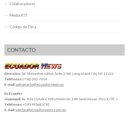
Colaboradores
Media KIT
Código de Ética
CONTACTO
Dirección:
34-18 Northern Blvd, Suite 2/6B, Long Island City, NY 11101
Teléfonos:
(718) 205-7014
semanario@ecuadornews.us
E-mail:
En Ecuador
Guayaquil:
Av. 9 de Octubre 109 y Malecón, Edif. Santistevan, Piso 3, Ofi. 1
Teléfonos:
+593 993683742
ventas@ecuadornews.com.ec
E-mail: