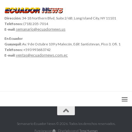
Dirección:
34-18 Northern Blvd, Suite 2/6B, Long Island City, NY 11101
Teléfonos:
(718) 205-7014
semanario@ecuadornews.us
E-mail:
En Ecuador
Guayaquil:
Av. 9 de Octubre 109 y Malecón, Edif. Santistevan, Piso 3, Ofi. 1
Teléfonos:
+593 993683742
ventas@ecuadornews.com.ec
E-mail:
Semanario Ecuador News © 2026. Todos los derechos reservados.
Funciona con
- Diseñado con el
Tema Hueman