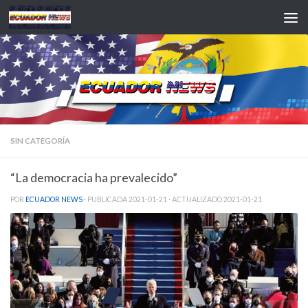
Saltar al contenido
SIN CATEGORÍA
“La democracia ha prevalecido”
POR
ECUADOR NEWS
· PUBLICADA
2021-01-21
· ACTUALIZADO
2021-01-21