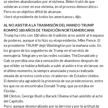
se sienten abandonados por el sistema. Biden trató de que
volvieran a creer en ese sistema, en el proceso democrático».
Pero es un objetivo difícil de alcanzar.
«Seré el presidente de todos los americanos», dijo.
AL NO ASISTIR A LA TRASMISIÓN DEL MANDO TRUMP
ROMPIÓ 180 AÑOS DE TRADICIÓN NORTEAMERICANA
Trump ha roto con 180 años de tradición al no asistir al traspaso
de poderes, aunque sí lo hizo su vicepresidente, Mike Pence. El
ex presidente TRUMP dejó Washington por la mañana solo. En
los grupos de los seguidores de Trump en el servicio de
mensajería Telegram y en las redes sociales TheDonald.win y
Gab se percibía una clara sensación de abandono después de
que el líder se hubiera limitado a subir al avión e irse sin lanzar, en
el último momento, la siempre anunciada y nunca realizada
oleada de arrestos contra los «traidores» de Estados Unidos.
El demócrata agradeció la presencia de sus predecesores, entre
los que no se encontraba Donald Trump, que ya estába en
Florida-.
Bill Clinton, George Bush y Barack Obama sí han asistido al acto
del Capitolio.
Pero, aunque desmoralizado por la derrota y por la actitud de