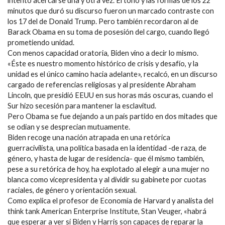
intentó acercarse una y otra vez. El tono y las formas de los 22
minutos que duró su discurso fueron un marcado contraste con
los 17 del de Donald Trump. Pero también recordaron al de
Barack Obama en su toma de posesión del cargo, cuando llegó
prometiendo unidad.
Con menos capacidad oratoria, Biden vino a decir lo mismo.
«Éste es nuestro momento histórico de crisis y desafío, y la
unidad es el único camino hacia adelante», recalcó, en un discurso
cargado de referencias religiosas y al presidente Abraham
Lincoln, que presidió EEUU en sus horas más oscuras, cuando el
Sur hizo secesión para mantener la esclavitud.
Pero Obama se fue dejando a un país partido en dos mitades que
se odian y se desprecian mutuamente.
Biden recoge una nación atrapada en una retórica
guerracivilista, una política basada en la identidad -de raza, de
género, y hasta de lugar de residencia- que él mismo también,
pese a su retórica de hoy, ha explotado al elegir a una mujer no
blanca como vicepresidenta y al dividir su gabinete por cuotas
raciales, de género y orientación sexual.
Como explica el profesor de Economía de Harvard y analista del
think tank American Enterprise Institute, Stan Veuger, «habrá
que esperar a ver si Biden y Harris son capaces de reparar la