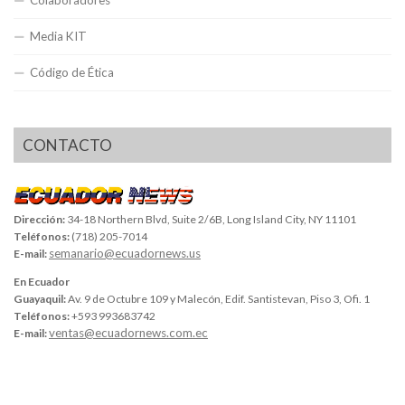
Media KIT
Código de Ética
CONTACTO
Dirección:
34-18 Northern Blvd, Suite 2/6B, Long Island City, NY 11101
Teléfonos:
(718) 205-7014
semanario@ecuadornews.us
E-mail:
En Ecuador
Guayaquil:
Av. 9 de Octubre 109 y Malecón, Edif. Santistevan, Piso 3, Ofi. 1
Teléfonos:
+593 993683742
ventas@ecuadornews.com.ec
E-mail: