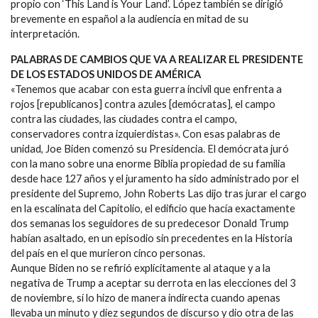
propio con ‘This Land is Your Land’. López también se dirigió
brevemente en español a la audiencia en mitad de su
interpretación.
PALABRAS DE CAMBIOS QUE VA A REALIZAR EL PRESIDENTE
DE LOS ESTADOS UNIDOS DE AMÉRICA
«Tenemos que acabar con esta guerra incivil que enfrenta a
rojos [republicanos] contra azules [demócratas], el campo
contra las ciudades, las ciudades contra el campo,
conservadores contra izquierdistas». Con esas palabras de
unidad, Joe Biden comenzó su Presidencia. El demócrata juró
con la mano sobre una enorme Biblia propiedad de su familia
desde hace 127 años y el juramento ha sido administrado por el
presidente del Supremo, John Roberts Las dijo tras jurar el cargo
en la escalinata del Capitolio, el edificio que hacía exactamente
dos semanas los seguidores de su predecesor Donald Trump
habían asaltado, en un episodio sin precedentes en la Historia
del país en el que murieron cinco personas.
Aunque Biden no se refirió explícitamente al ataque y a la
negativa de Trump a aceptar su derrota en las elecciones del 3
de noviembre, sí lo hizo de manera indirecta cuando apenas
llevaba un minuto y diez segundos de discurso y dio otra de las