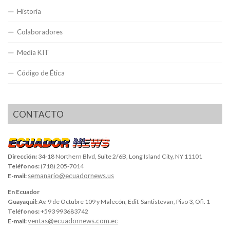
Historia
Colaboradores
Media KIT
Código de Ética
CONTACTO
Dirección:
34-18 Northern Blvd, Suite 2/6B, Long Island City, NY 11101
Teléfonos:
(718) 205-7014
semanario@ecuadornews.us
E-mail:
En Ecuador
Guayaquil:
Av. 9 de Octubre 109 y Malecón, Edif. Santistevan, Piso 3, Ofi. 1
Teléfonos:
+593 993683742
ventas@ecuadornews.com.ec
E-mail: