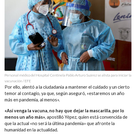
Personal médico del Hospital Centinela Pablo Arturo Suárez se alista para iniciar la
vacunación / EFE
Por ello, alentó a la ciudadanía a mantener el cuidado y un cierto
temor al contagio, ya que, según aseguró, «estaremos un año
más en pandemia, al menos».
«Así venga la vacuna, no hay que dejar la mascarilla, por lo
menos un año más»
, apostilló Yépez, quien está convencida de
que la actual «no será la última pandemia» que afronte la
humanidad en la actualidad.