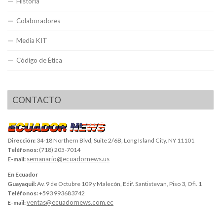
Historia
Colaboradores
Media KIT
Código de Ética
CONTACTO
Dirección:
34-18 Northern Blvd, Suite 2/6B, Long Island City, NY 11101
Teléfonos:
(718) 205-7014
semanario@ecuadornews.us
E-mail:
En Ecuador
Guayaquil:
Av. 9 de Octubre 109 y Malecón, Edif. Santistevan, Piso 3, Ofi. 1
Teléfonos:
+593 993683742
ventas@ecuadornews.com.ec
E-mail: