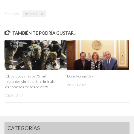
Etiquetas:
Noticias EEUU
TAMBIÉN TE PODRÍA GUSTAR...
ICE detuvo a más de 75 mil
Doña Ivonne Baki
migrantes sin historial criminal en
2020-12-02
los primeros meses de 2025
2025-12-24
CATEGORÍAS