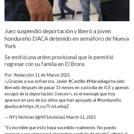
Juez suspendió deportación y liberó a joven
hondureño DACA detenido en semáforo de Nueva
York
Se emitió una orden provisional que le permitió
regresar con su familia en El Bronx
Por: Redacción 11 de Marzo 2021
«¡Gracias a sus esfuerzos, Javier #Castillo #Maradiaga ha sido
liberado después de pasar 15 meses en custodia de ICE y apenas
escapó de la deportación 3 veces!», es el mensaje que hoy
aparece en uno de los sitios que han apoyado al #hondureño.
@unlocal https://t.co/TrJvLsdvqZ
— NY1 Noticias (@NY1noticias) March 11, 2021
“Es increíble que esto haya sucedido realmente. No puedo
esperar a ver cómo será el próximo capítulo de mi vida”, afirmó el