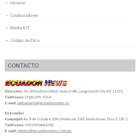
Historia
Colaboradores
Media KIT
Código de Ética
CONTACTO
Dirección:
34-18 Northern Blvd, Suite 2/6B, Long Island City, NY 11101
Teléfonos:
(718) 205-7014
semanario@ecuadornews.us
E-mail:
En Ecuador
Guayaquil:
Av. 9 de Octubre 109 y Malecón, Edif. Santistevan, Piso 3, Ofi. 1
Teléfonos:
+593 993683742
ventas@ecuadornews.com.ec
E-mail: