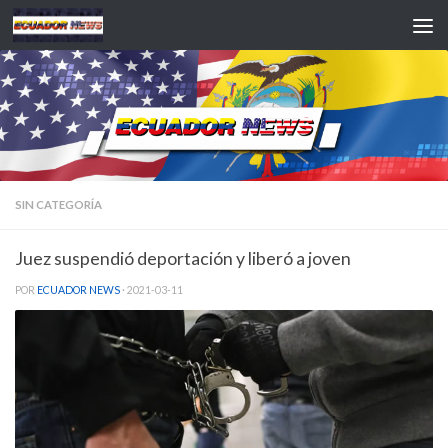
Saltar al contenido
SIN CATEGORÍA
Juez suspendió deportación y liberó a joven
POR
ECUADOR NEWS
·
2021-03-11