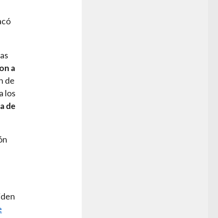
acó
mas
on a
n de
a los
a de
ón
iden
e