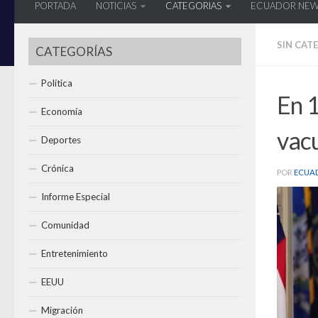
PORTADA
NOTICIAS
CATEGORIAS
ECUADOR NE
SIN CAT
CATEGORÍAS
Política
En 1
Economía
vac
Deportes
Crónica
POR
ECUA
Informe Especial
Comunidad
Entretenimiento
EEUU
Migración