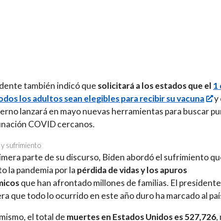
idente también indicó que
solicitará a los estados que el
1
dos los adultos sean elegibles para recibir su vacuna
y
erno lanzará en mayo nuevas herramientas para buscar p
unación COVID cercanos.
 y sufrimiento
rimera parte de su discurso, Biden abordó el sufrimiento qu
o la pandemia por la
pérdida de vidas y los apuros
micos
que han afrontado millones de familias. El presidente
ra que todo lo ocurrido en este año duro ha marcado al paí
mismo, el total de
muertes en Estados Unidos es 527,726
,