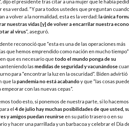
, dijo el presidente tras citar a una mujer que le había pedi
 esa verdad. “Y para todos ustedes que preguntan cuando
an a volver a la normalidad, esta es la verdad:
la única form
ar nuestras vidas [y] de volver a encarrilar nuestra econ
otar al virus
“, aseguró.
idente reconoció que “esta es una de las operaciones más
jas que hemos emprendido como nación en mucho tiempo”
ó en que es necesario que
todo el mundo ponga de su
anteniendo las
medidas de seguridad y vacunándose
cua
turno para “encontrar la luz en la oscuridad”. Biden advirtió
 que la
pandemia no está acabando
y que “las cosas pued
a empeorar con las nuevas cepas”.
emos todo esto, si ponemos de nuestra parte, si lo hacemos
para el
4 de julio hay muchas posibilidades de que usted, s
res y amigos puedan reunirse
en su patio trasero o en su
rio y hacer una parrillada y un barbacoa y celebrar el Día de