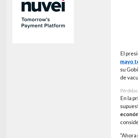
El pres
mayo to
su Gobi
de vac
Pérdidas
En la p
supuest
econó
conside
“Ahora 