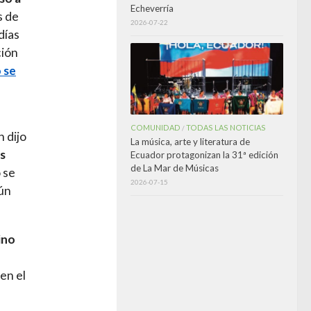
Echeverría
s de
2026-07-22
días
ción
o se
COMUNIDAD
TODAS LAS NOTICIAS
/
n dijo
La música, arte y literatura de
es
Ecuador protagonizan la 31ª edición
de La Mar de Músicas
 se
2026-07-15
gún
ino
en el