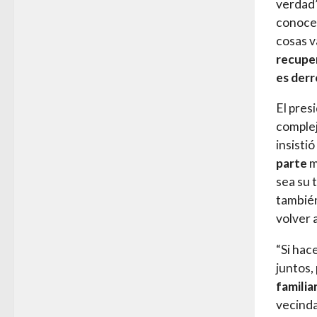
verdad”
conocer
cosas v
recuper
es derr
El pres
comple
insisti
parte
m
sea su 
también
volver 
“Si hac
juntos, 
familia
vecinda