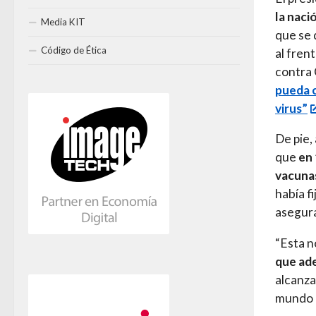
la naci
Media KIT
que se 
Código de Ética
al fren
contra 
pueda c
virus”
De pie,
que
en 
vacuna
había f
asegura
“Esta n
que ade
alcanza
mundo h