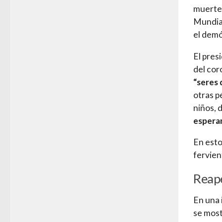
muertes
Mundial
el demó
El pres
del cor
“seres
otras p
niños, 
espera
En esto
fervien
Reape
En una 
se most