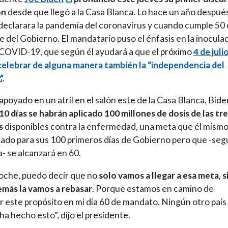
ón
desde que llegó a la Casa Blanca. Lo hace un año despué
declarara la pandemia del coronavirus y cuando cumple 50 
te del Gobierno. El mandatario puso el énfasis en la inocula
COVID-19, que según él ayudará a que el próximo
4 de juli
elebrar de alguna manera también la “independencia del
.
 apoyado en un atril en el salón este de la Casa Blanca, Bide
10 días se habrán aplicado 100 millones de dosis de las tr
s
disponibles contra la enfermedad, una meta que él mismo
ijado para sus 100 primeros días de Gobierno pero que -se
- se alcanzará en 60.
oche, puedo decir que no
solo vamos a llegar a esa meta, s
más la vamos a rebasar
. Porque estamos en camino de
r este propósito en mi día 60 de mandato. Ningún otro país 
a hecho esto”, dijo el presidente.