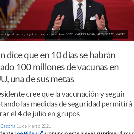
n se dirige a la nación por primera vez como presidente.FOTO: MANDEL NGAN / AFP / GETTY IMAGES
n dice que en 10 días se habrán
cado 100 millones de vacunas en
U, una de sus metas
esidente cree que la vacunación y seguir
tando las medidas de seguridad permitirá
rar el 4 de julio en grupos
 Cazorla
11 de Marzo 2021
idente
Joe Biden
pronunció este jueves su primer discur