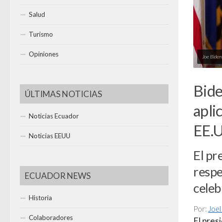
Salud
Turismo
Opiniones
Joe Bide
Bide
ÚLTIMAS NOTICIAS
apli
Noticias Ecuador
EE.U
Noticias EEUU
El pr
respe
ECUADOR NEWS
celeb
Historia
Por:
Joel
Colaboradores
El pres