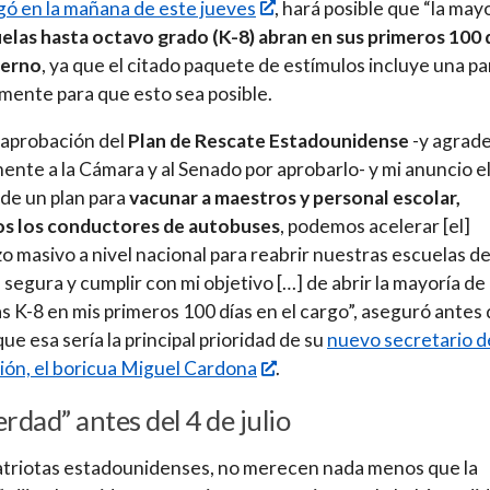
ó en la mañana de este jueves
, hará posible que “la may
elas hasta octavo grado (K-8) abran en sus primeros 100 
ierno
, ya que el citado paquete de estímulos incluye una pa
mente para que esto sea posible.
 aprobación del
Plan de Rescate Estadounidense
-y agrad
nte a la Cámara y al Senado por aprobarlo- y mi anuncio e
de un plan para
vacunar a maestros y personal escolar,
os los conductores de autobuses
, podemos acelerar [el]
o masivo a nivel nacional para reabrir nuestras escuelas d
segura y cumplir con mi objetivo […] de abrir la mayoría de 
s K-8 en mis primeros 100 días en el cargo”, aseguró antes
que esa sería la principal prioridad de su
nuevo secretario d
ón, el boricua Miguel Cardona
.
erdad” antes del 4 de julio
triotas estadounidenses, no merecen nada menos que la