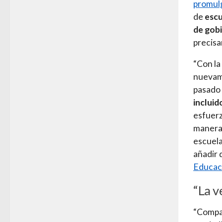
promulg
de
escu
de gob
precisa
“Con la
nuevame
pasado 
incluid
esfuerz
manera 
escuela
añadir 
Educaci
“La v
“Compa