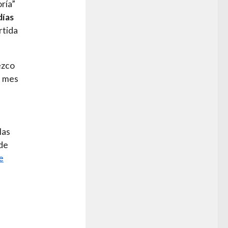
oría”
días
rtida
ezco
l mes
e
las
 de
e