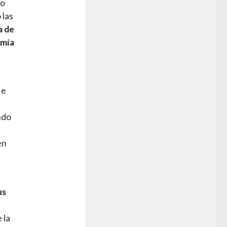
do
 las
a de
omía
 e
ndo
en
us
 la