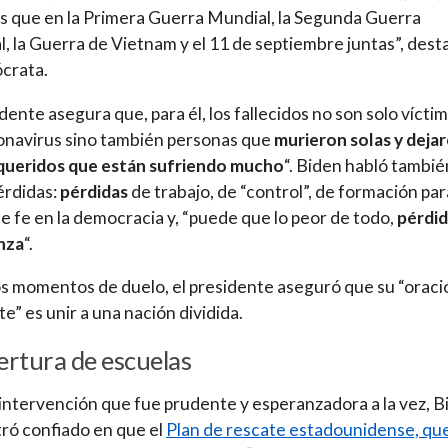
 que en la Primera Guerra Mundial, la Segunda Guerra
, la Guerra de Vietnam y el 11 de septiembre juntas”, dest
crata.
idente asegura que, para él, los fallecidos no son solo vícti
onavirus sino también personas que
murieron solas y dejar
 queridos que están sufriendo mucho
“. Biden habló tambié
érdidas:
pérdidas
de trabajo, de “control”, de formación par
de fe en la democracia y, “puede que lo peor de todo,
pérdid
nza
“.
s momentos de duelo, el presidente aseguró que su “oraci
te” es unir a una nación dividida.
rtura de escuelas
intervención que fue prudente y esperanzadora a la vez, B
ró confiado en que el
Plan de rescate estadounidense, qu