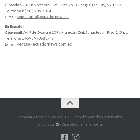
Dirección:
34-18 Northern Blvd, Suite 2/6B, Long Island City, NY 11101
Teléfonos:
(718) 205-7014
semanario@ecuadornews.us
E-mail:
En Ecuador
Guayaquil:
Av. 9 de Octubre 109 y Malecón, Edif. Santistevan, Piso 3, Ofi. 1
Teléfonos:
+593 993683742
ventas@ecuadornews.com.ec
E-mail:
Semanario Ecuador News © 2026. Todos los derechos reservados.
Funciona con
- Diseñado con el
Tema Hueman