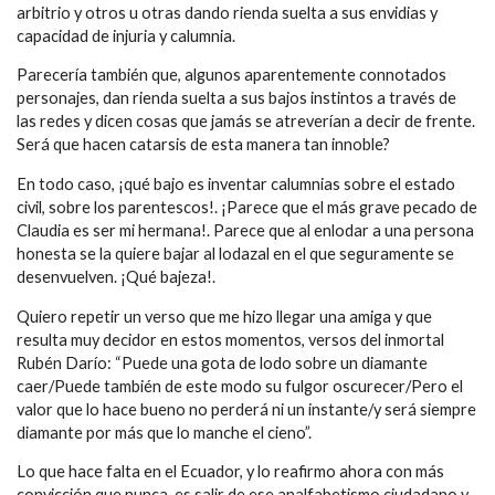
arbitrio y otros u otras dando rienda suelta a sus envidias y
capacidad de injuria y calumnia.
Parecería también que, algunos aparentemente connotados
personajes, dan rienda suelta a sus bajos instintos a través de
las redes y dicen cosas que jamás se atreverían a decir de frente.
Será que hacen catarsis de esta manera tan innoble?
En todo caso, ¡qué bajo es inventar calumnias sobre el estado
civil, sobre los parentescos!. ¡Parece que el más grave pecado de
Claudia es ser mi hermana!. Parece que al enlodar a una persona
honesta se la quiere bajar al lodazal en el que seguramente se
desenvuelven. ¡Qué bajeza!.
Quiero repetir un verso que me hizo llegar una amiga y que
resulta muy decidor en estos momentos, versos del inmortal
Rubén Darío: “Puede una gota de lodo sobre un diamante
caer/Puede también de este modo su fulgor oscurecer/Pero el
valor que lo hace bueno no perderá ni un instante/y será siempre
diamante por más que lo manche el cieno”.
Lo que hace falta en el Ecuador, y lo reafirmo ahora con más
convicción que nunca, es salir de ese analfabetismo ciudadano y