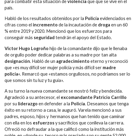
para combatir esta situación de
violencia
que que se vive en el
país.
Habló de los resultados obtenidos por la
Policía
evidenciados en
cifras como el
incremento
de la incautación de
droga
en un 60
% entre 2019 y 2020. Mencionó que los esfuerzos para
conseguir más
seguridad
tendrán el apoyo del Estado.
Víctor Hugo Logroño
hijo de la comandante dijo que le llenaba
de orgullo poder dedicar palabras a su madre por tan alta
designación
. Habló de un
agradecimiento
eterno y reconoció
que «es muy difícil ser mujer policía y más difícil ser
madre
policía
«. Remarcó que «estamos orgullosos, no podríamos ser lo
que somos sin tu luz y tu guía».
A su turno la nueva comandante se mostró feliz y bendecida.
Agradeció a su antecesor, el
excomandante Patricio Carrillo
por su
liderazgo
en defender a la
Policía
. Deseamos que tenga
éxito en su retorno a casa, le auguró. Varela mencionó a sus
padres, esposo, hijos y hermanos que han tenido que caminar
con ella en los
esfuerzos
y sacrificios que conlleva la carrera.
Ofreció no defraudar a la que calificó como la institución más
noble, en «donde su tesoro más preciado son su gente 52.000