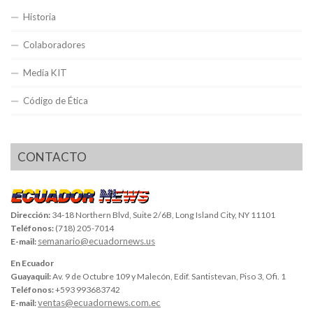
Historia
Colaboradores
Media KIT
Código de Ética
CONTACTO
Dirección:
34-18 Northern Blvd, Suite 2/6B, Long Island City, NY 11101
Teléfonos:
(718) 205-7014
semanario@ecuadornews.us
E-mail:
En Ecuador
Guayaquil:
Av. 9 de Octubre 109 y Malecón, Edif. Santistevan, Piso 3, Ofi. 1
Teléfonos:
+593 993683742
ventas@ecuadornews.com.ec
E-mail: