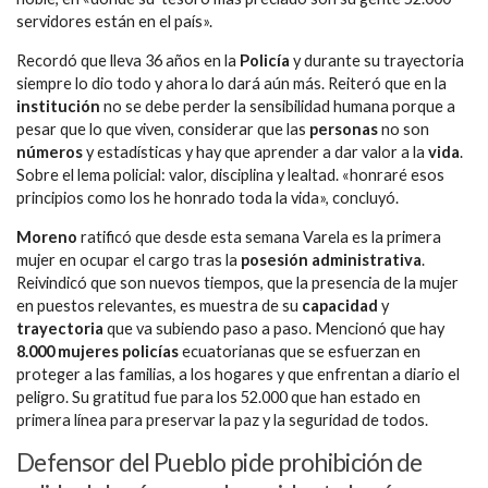
servidores están en el país».
Recordó que lleva 36 años en la
Policía
y durante su trayectoria
siempre lo dio todo y ahora lo dará aún más. Reiteró que en la
institución
no se debe perder la sensibilidad humana porque a
pesar que lo que viven, considerar que las
personas
no son
números
y estadísticas y hay que aprender a dar valor a la
vida
.
Sobre el lema policial: valor, disciplina y lealtad. «honraré esos
principios como los he honrado toda la vida», concluyó.
Moreno
ratificó que desde esta semana Varela es la primera
mujer en ocupar el cargo tras la
posesión administrativa
.
Reivindicó que son nuevos tiempos, que la presencia de la mujer
en puestos relevantes, es muestra de su
capacidad
y
trayectoria
que va subiendo paso a paso. Mencionó que hay
8.000 mujeres policías
ecuatorianas que se esfuerzan en
proteger a las familias, a los hogares y que enfrentan a diario el
peligro. Su gratitud fue para los 52.000 que han estado en
primera línea para preservar la paz y la seguridad de todos.
Defensor del Pueblo pide prohibición de