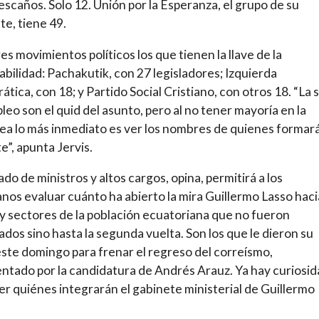
scaños. Solo 12. Unión por la Esperanza, el grupo de su
e, tiene 49.
res movimientos políticos los que tienen la llave de la
bilidad: Pachakutik, con 27 legisladores; Izquierda
tica, con 18; y Partido Social Cristiano, con otros 18. “La 
pleo son el quid del asunto, pero al no tener mayoría en la
a lo más inmediato es ver los nombres de quienes formar
e”, apunta Jervis.
ado de ministros y altos cargos, opina, permitirá a los
nos evaluar cuánto ha abierto la mira Guillermo Lasso haci
y sectores de la población ecuatoriana que no fueron
dos sino hasta la segunda vuelta. Son los que le dieron su
ste domingo para frenar el regreso del correísmo,
ntado por la candidatura de Andrés Arauz. Ya hay curiosi
er quiénes integrarán el gabinete ministerial de Guillermo