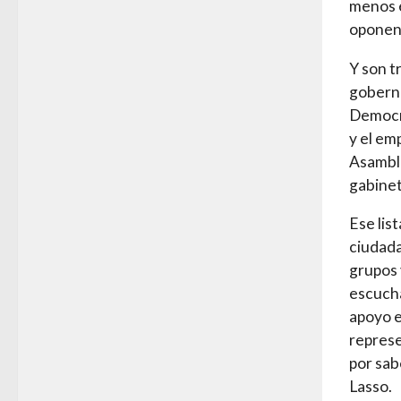
menos e
oponent
Y son t
goberna
Democrá
y el em
Asamble
gabinet
Ese list
ciudada
grupos 
escucha
apoyo e
represe
por sab
Lasso.