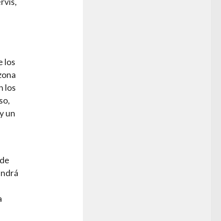
rvis,
 los
azona
n los
so,
ay un
 de
tendrá
a