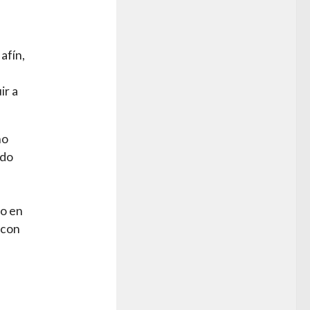
afín,
ir a
ho
ado
vo en
 con