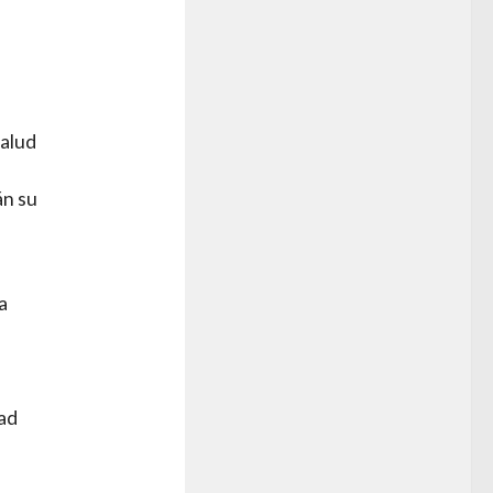
salud
án su
a
dad