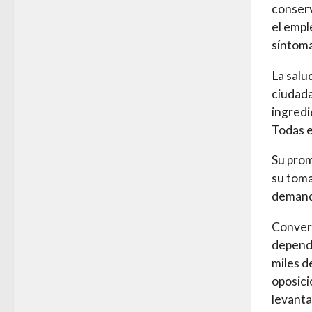
conserv
el empl
síntoma
La salu
ciudada
ingredi
Todas e
Su prom
su toma
demand
Convers
depende
miles d
oposici
levanta