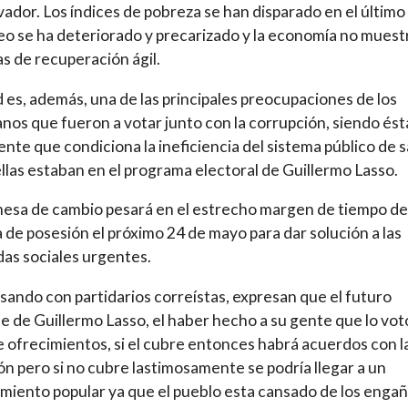
ador. Los índices de pobreza se han disparado en el último
eo se ha deteriorado y precarizado y la economía no muest
s de recuperación ágil.
d es, además, una de las principales preocupaciones de los
nos que fueron a votar junto con la corrupción, siendo ésta
ente que condiciona la ineficiencia del sistema público de s
llas estaban en el programa electoral de Guillermo Lasso.
esa de cambio pesará en el estrecho margen de tiempo d
 de posesión el próximo 24 de mayo para dar solución a las
as sociales urgentes.
ando con partidarios correístas, expresan que el futuro
 de Guillermo Lasso, el haber hecho a su gente que lo vot
e ofrecimientos, si el cubre entonces habrá acuerdos con l
ón pero si no cubre lastimosamente se podría llegar a un
miento popular ya que el pueblo esta cansado de los enga