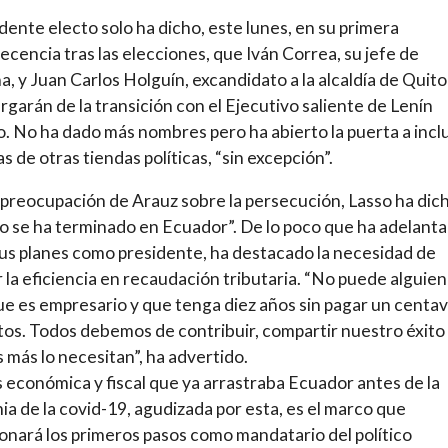
idente electo solo ha dicho, este lunes, en su primera
cencia tras las elecciones, que Iván Correa, su jefe de
, y Juan Carlos Holguín, excandidato a la alcaldía de Quito 
rgarán de la transición con el Ejecutivo saliente de Lenín
 No ha dado más nombres pero ha abierto la puerta a inclu
s de otras tiendas políticas, “sin excepción”.
 preocupación de Arauz sobre la persecución, Lasso ha dic
o se ha terminado en Ecuador”. De lo poco que ha adelant
us planes como presidente, ha destacado la necesidad de
 la eficiencia en recaudación tributaria. “No puede alguien
ue es empresario y que tenga diez años sin pagar un centa
os. Todos debemos de contribuir, compartir nuestro éxito
 más lo necesitan”, ha advertido.
is económica y fiscal que ya arrastraba Ecuador antes de la
a de la covid-19, agudizada por esta, es el marco que
onará los primeros pasos como mandatario del político