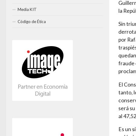
Guiller
Media KIT
la Repú
Código de Ética
Sin tri
derrota
por Raf
traspié
quedan 
fraude 
proclam
El Cons
tanto, 
conserv
será su
al 47,5
Es un s