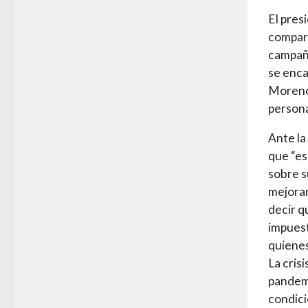
El pres
compare
campaña
se enca
Moreno.
persona
Ante la
que “es
sobre s
mejorar
decir q
impuest
quienes
La cris
pandemi
condici