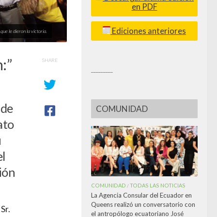
en PDF
Ediciones anteriores
ue le dieron la victoria.
:”
SHARE
_________
 de
COMUNIDAD
ato
u
l
ión
COMUNIDAD
TODAS LAS NOTICIAS
/
La Agencia Consular del Ecuador en
Queens realizó un conversatorio con
Sr.
el antropólogo ecuatoriano José