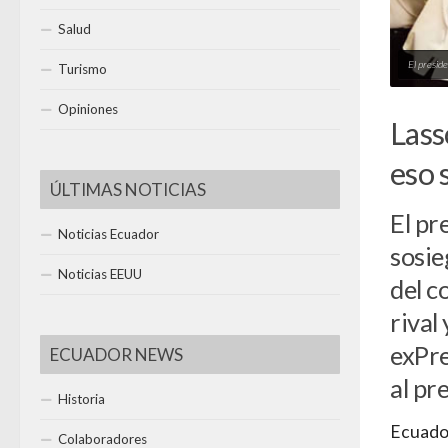
Salud
El preside
Turismo
Opiniones
Lass
eso 
ÚLTIMAS NOTICIAS
El pr
Noticias Ecuador
sosie
Noticias EEUU
del c
rival
exPre
ECUADOR NEWS
al pr
Historia
Ecuador
Colaboradores