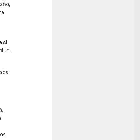
 año,
ra
 el
alud.
esde
ó,
a
ños