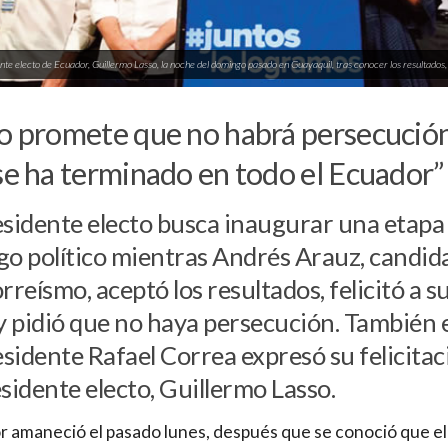
nte electo de Ecuador, Guillermo Lasso, la noche del domingo pasado en Guayaquil, tras conocer los resultados, q
o promete que no habrá persecución
se ha terminado en todo el Ecuador”
esidente electo busca inaugurar una etapa
go político mientras Andrés Arauz, candid
orreísmo, aceptó los resultados, felicitó a s
 y pidió que no haya persecución. También e
sidente Rafael Correa expresó su felicitac
esidente electo, Guillermo Lasso.
 amaneció el pasado lunes, después que se conoció que el 