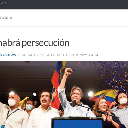
WS
EGORÍA
habrá persecución
DOR NEWS
· PUBLICADA
2021-04-14
· ACTUALIZADO
2021-04-14