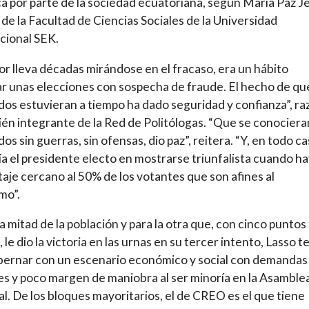
a por parte de la sociedad ecuatoriana, según María Paz Je
de la Facultad de Ciencias Sociales de la Universidad
cional SEK.
r lleva décadas mirándose en el fracaso, era un hábito
r unas elecciones con sospecha de fraude. El hecho de que
dos estuvieran a tiempo ha dado seguridad y confianza”, r
ién integrante de la Red de Politólogas. “Que se conociera
os sin guerras, sin ofensas, dio paz”, reitera. “Y, en todo ca
ía el presidente electo en mostrarse triunfalista cuando h
aje cercano al 50% de los votantes que son afines al
mo”.
a mitad de la población y para la otra que, con cinco puntos
 le dio la victoria en las urnas en su tercer intento, Lasso 
ernar con un escenario económico y social con demandas
s y poco margen de maniobra al ser minoría en la Asamble
l. De los bloques mayoritarios, el de CREO es el que tiene