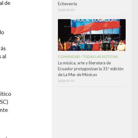
al de
Echeverría
2026-07-22
do
rás
 al
COMUNIDAD
TODAS LAS NOTICIAS
/
La música, arte y literatura de
Ecuador protagonizan la 31ª edición
de La Mar de Músicas
2026-07-15
ítico
PSC)
ente