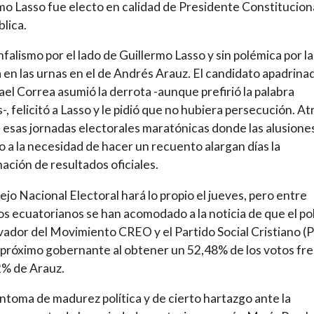
mo Lasso fue electo en calidad de Presidente Constitucion
blica.
unfalismo por el lado de Guillermo Lasso y sin polémica por la
 en las urnas en el de Andrés Arauz. El candidato apadrina
ael Correa asumió la derrota -aunque prefirió la palabra
s-, felicitó a Lasso y le pidió que no hubiera persecución. At
esas jornadas electorales maratónicas donde las alusiones
o a la necesidad de hacer un recuento alargan días la
ación de resultados oficiales.
ejo Nacional Electoral hará lo propio el jueves, pero entre
los ecuatorianos se han acomodado a la noticia de que el pol
ador del Movimiento CREO y el Partido Social Cristiano (
 próximo gobernante al obtener un 52,48% de los votos fr
2% de Arauz.
íntoma de madurez política y de cierto hartazgo ante la