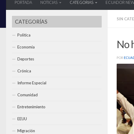
PORTADA
NOTICIAS
CATEGORIAS
ECUADOR NE
SIN CAT
CATEGORÍAS
Política
No 
Economía
POR
ECUA
Deportes
Crónica
Informe Especial
Comunidad
Entretenimiento
EEUU
Migración