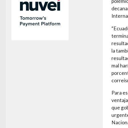
polémic
decana 
Interna
“Ecuado
termina
resulta
la tamb
resultad
mal har
porcent
correís
Para es
ventaja,
que gob
urgente
Naciona