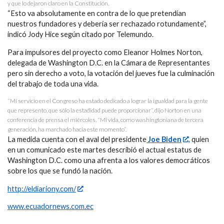
y que lo dejaron claro en la Constitución.
“Esto va absolutamente en contra de lo que pretendían
nuestros fundadores y debería ser rechazado rotundamente”,
indicó Jody Hice según citado por Telemundo.
Para impulsores del proyecto como Eleanor Holmes Norton,
delegada de Washington D.C. en la Cámara de Representantes
pero sin derecho a voto, la votación del jueves fue la culminación
del trabajo de toda una vida.
“Mi servicio en el Congreso ha estado dedicado a lograr la igualdad para la gente
que represento, que sólo la estadidad puede proporcionar”, dijo Norton en una
conferencia de prensa el miércoles. “Mi vida, como washingtoniana de tercera
generación, ha marchado hacia este momento”.
La medida cuenta con el aval del presidente
Joe Biden
, quien
en un comunicado este martes describió el actual estatus de
Washington D.C. como una afrenta a los valores democráticos
sobre los que se fundó la nación.
http://eldiariony.com/
www.ecuadornews.com.ec