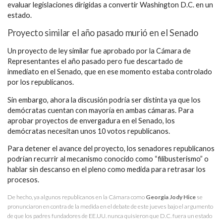
evaluar legislaciones dirigidas a convertir Washington D.C. en un
estado.
Proyecto similar el año pasado murió en el Senado
Un proyecto de ley similar fue aprobado por la Cámara de
Representantes el año pasado pero fue descartado de
inmediato en el Senado, que en ese momento estaba controlado
por los republicanos.
Sin embargo, ahora la discusión podría ser distinta ya que los
demócratas cuentan con mayoría en ambas cámaras. Para
aprobar proyectos de envergadura en el Senado, los
demócratas necesitan unos 10 votos republicanos.
Para detener el avance del proyecto, los senadores republicanos
podrían recurrir al mecanismo conocido como “filibusterismo” o
hablar sin descanso en el pleno como medida para retrasar los
procesos.
De hecho, ya algunos republicanos en la Cámara como
Georgia Jody Hice
se
pronunciaron en contra de la medida en el debate de este jueves bajo el argumento
de que los padres fundadores de EE.UU. nunca quisieron que D.C. fuera un estado