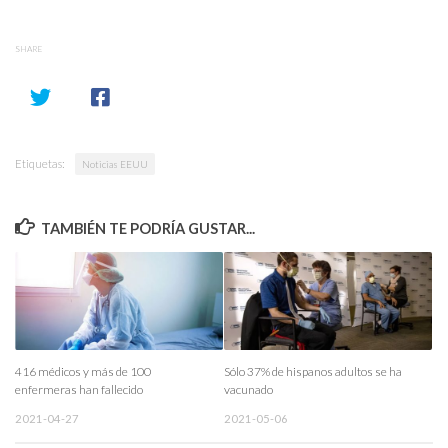
SHARE
Etiquetas:
Noticias EEUU
TAMBIÉN TE PODRÍA GUSTAR...
416 médicos y más de 100
Sólo 37% de hispanos adultos se ha
enfermeras han fallecido
vacunado
2021-04-27
2021-05-06