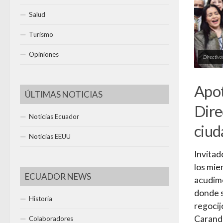
Salud
Turismo
Opiniones
Directivo
Apot
ÚLTIMAS NOTICIAS
Dir
Noticias Ecuador
ciu
Noticias EEUU
Invitad
los mie
ECUADOR NEWS
acudim
donde s
Historia
regocij
Carando
Colaboradores