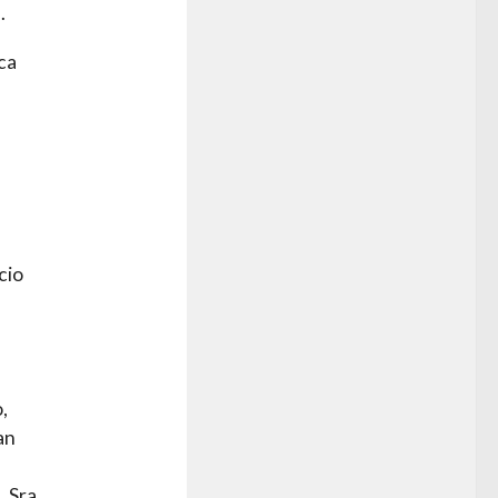
.
ca
cio
,
an
 Sra.