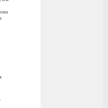
lermo
e
a
y