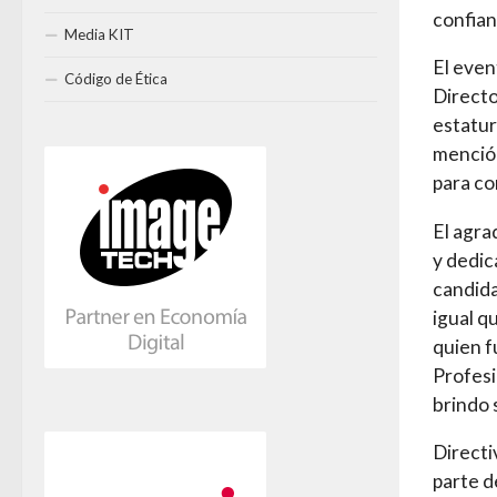
confian
Media KIT
El even
Código de Ética
Directo
estatur
mención
para co
El agra
y dedic
candida
igual 
quien f
Profes
brindo 
Directi
parte d