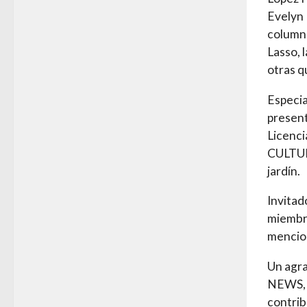
Evelyn 
columna
Lasso, 
otras q
Especi
present
Licenci
CULTUR
jardín.
Invitad
miembro
mencio
Un agr
NEWS, S
contrib