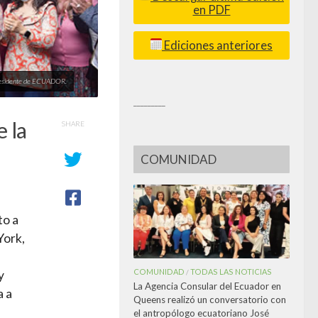
en PDF
Ediciones anteriores
Presidente de ECUADOR.
_________
 la
SHARE
COMUNIDAD
to a
York,
COMUNIDAD
TODAS LAS NOTICIAS
/
y
La Agencia Consular del Ecuador en
a a
Queens realizó un conversatorio con
el antropólogo ecuatoriano José