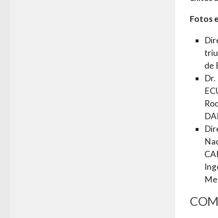
Fotos e
Dir
tri
de
Dr.
ECU
Rod
DA
Dir
Nac
CAN
Ing
Men
COM