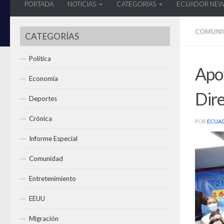
PORTADA
NOTICIAS
CATEGORIAS
ECUADOR NE
COMUNI
CATEGORÍAS
Política
Apot
Economía
Dir
Deportes
Crónica
POR
ECUA
Informe Especial
Comunidad
Entretenimiento
EEUU
Migración