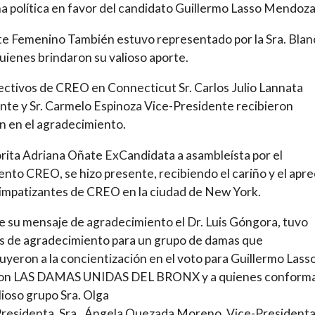
 política en favor del candidato Guillermo Lasso Mendoza
te Femenino También estuvo representado por la Sra. Blan
uienes brindaron su valioso aporte.
ectivos de CREO en Connecticut Sr. Carlos Julio Lannata
nte y Sr. Carmelo Espinoza Vice-Presidente recibieron
 en el agradecimiento.
rita Adriana Oñate ExCandidata a asambleísta por el
nto CREO, se hizo presente, recibiendo el cariño y el apre
simpatizantes de CREO en la ciudad de New York.
 su mensaje de agradecimiento el Dr. Luis Góngora, tuvo
s de agradecimiento para un grupo de damas que
uyeron a la concientización en el voto para Guillermo Lasso
on LAS DAMAS UNIDAS DEL BRONX y a quienes conform
lioso grupo Sra. Olga
residenta, Sra., Ángela Quezada Moreno, Vice-Presidenta,