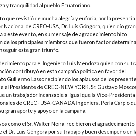
za y tranquilidad al pueblo Ecuatoriano.
to que revistió de mucha alegría y euforia, por la presencia
r Nacional de CREO-USA, Dr. Luis Góngora, quien dio gran
a a este evento, en su mensaje de agradecimiento hizo
 de los principales miembros que fueron factor determin
nseguir este gran triunfo.
decimiento para el Ingeniero Luis Mendoza quien con su tr
ación contribuyó en esta campaña política en favor del
to Guillermo Lasso recibiendo los aplausos de los presentes
que el Presidente de CREO-NEW YORK, Sr. Gustavo Mosco
ue un trabajador incansable al igual que la Vice-Presidenta
ionales de CREO- USA-CANADA Ingeniera. Perla Carpio q
su gran aporte y apoyo en la campaña.
vos como el Sr. Walter Neira, recibieron el agradecimiento
e el Dr. Luis Góngora por su trabajo y buen desempeño en l