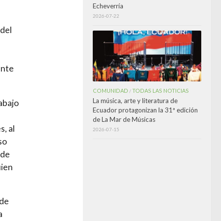
Echeverría
2026-07-22
 del
ante
COMUNIDAD
TODAS LAS NOTICIAS
/
La música, arte y literatura de
abajo
Ecuador protagonizan la 31ª edición
de La Mar de Músicas
, al
2026-07-15
so
 de
uien
 de
a