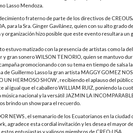
rmo Lasso Mendoza.
decimiento fraterno de parte de los directivos de CREOU
 para la Sra. Ginger Gavilánez, quien con su alto grado d
 y organización hizo posible que este evento resultara un 
to estuvo matizado con la presencia de artistas como la del
r y gran sonero WILSON TENORIO, quien se mantuvo du
 campaña promocionando con su tema en tiempo de salsa la
a de Guillermo Lasso la gran artista MAGGY GOMEZ NOS
 UN HERMOSO SHOW , recibiendo el aplauso del públic
e al igual que el caballero WILLIAM RUIZ, poniendo la cuo
a música nacional y la versátil JAZMIN LA INCOMPARABL
os brindo un show para el recuerdo.
 NEWS , el semanario de los Ecuatorianos en la ciudad 
k, agradece esta cordial invitación y les desea el mayor de
a estos entusiastas y valiosos miembros de CREO-USA.