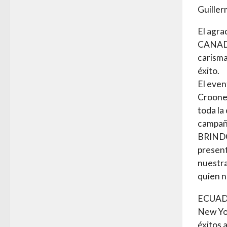
Guille
El agra
CANADA,
carisma
éxito.
El even
Croone
toda la
campañ
BRINDO
present
nuestr
quien n
ECUADOR
New Yor
éxitos 