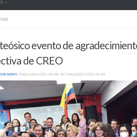
WS
DAD
eósico evento de agradecimiento
ectiva de CREO
DOR NEWS
· PUBLICADA
2021-04-28
· ACTUALIZADO
2021-04-28