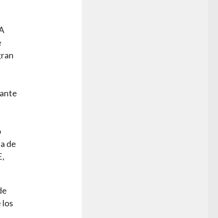
SA
e
gran
rante
o
ta de
E,
de
 los