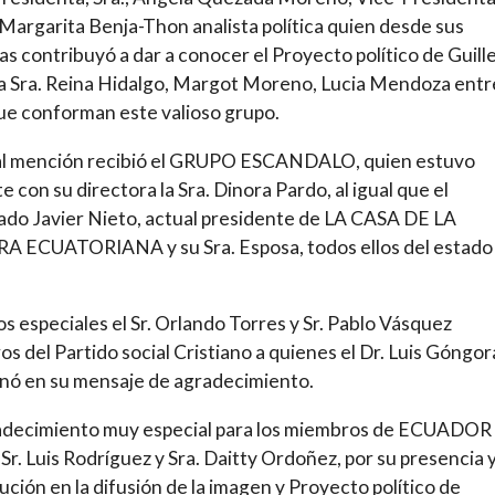
Margarita Benja-Thon analista política quien desde sus
s contribuyó a dar a conocer el Proyecto político de Guil
la Sra. Reina Hidalgo, Margot Moreno, Lucia Mendoza entr
ue conforman este valioso grupo.
al mención recibió el GRUPO ESCANDALO, quien estuvo
e con su directora la Sra. Dinora Pardo, al igual que el
ado Javier Nieto, actual presidente de LA CASA DE LA
A ECUATORIANA y su Sra. Esposa, todos ellos del estado
os especiales el Sr. Orlando Torres y Sr. Pablo Vásquez
s del Partido social Cristiano a quienes el Dr. Luis Góngor
nó en su mensaje de agradecimiento.
adecimiento muy especial para los miembros de ECUADOR
r. Luis Rodríguez y Sra. Daitty Ordoñez, por su presencia 
ución en la difusión de la imagen y Proyecto político de