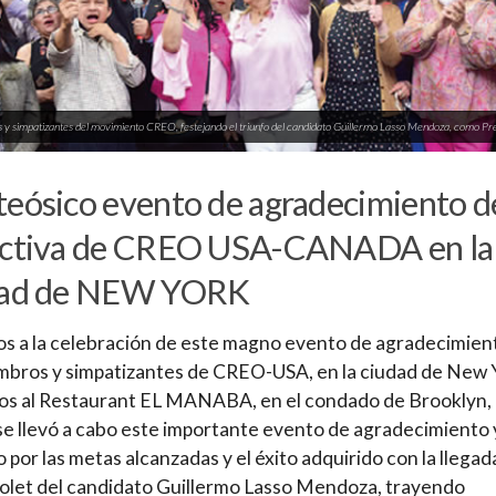
s y simpatizantes del movimiento CREO, festejando el triunfo del candidato Guillermo Lasso Mendoza, como 
eósico evento de agradecimiento de
ectiva de CREO USA-CANADA en la
dad de NEW YORK
os a la celebración de este magno evento de agradecimien
mbros y simpatizantes de CREO-USA, en la ciudad de New 
os al Restaurant EL MANABA, en el condado de Brooklyn,
e llevó a cabo este importante evento de agradecimiento 
o por las metas alcanzadas y el éxito adquirido con la llegad
let del candidato Guillermo Lasso Mendoza, trayendo