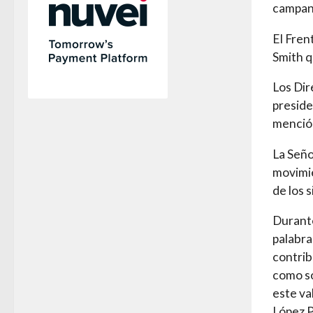
campana
El Fren
Smith q
Los Dir
preside
mención
La Seño
movimie
de los 
Durante
palabra
contrib
como s
este va
López P