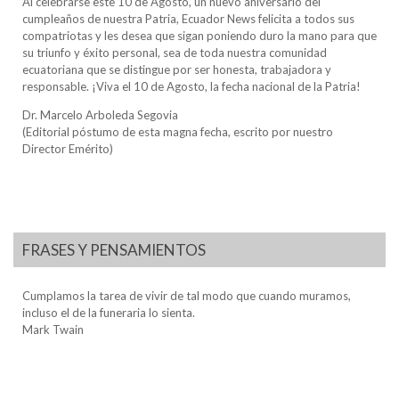
Al celebrarse este 10 de Agosto, un nuevo aniversario del
cumpleaños de nuestra Patria, Ecuador News felicita a todos sus
compatriotas y les desea que sigan poniendo duro la mano para que
su triunfo y éxito personal, sea de toda nuestra comunidad
ecuatoriana que se distingue por ser honesta, trabajadora y
responsable. ¡Viva el 10 de Agosto, la fecha nacional de la Patria!
Dr. Marcelo Arboleda Segovia
(Editorial póstumo de esta magna fecha, escrito por nuestro
Director Emérito)
FRASES Y PENSAMIENTOS
Cumplamos la tarea de vivir de tal modo que cuando muramos,
incluso el de la funeraria lo sienta.
Mark Twain