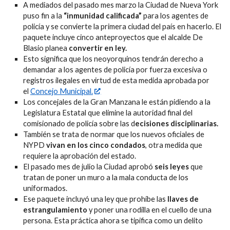
A mediados del pasado mes marzo la Ciudad de Nueva York
puso fin a la
“inmunidad calificada”
para los agentes de
policía y se convierte la primera ciudad del país en hacerlo. El
paquete incluye cinco anteproyectos que el alcalde De
Blasio planea
convertir en ley.
Esto significa que los neoyorquinos tendrán derecho a
demandar a los agentes de policía por fuerza excesiva o
registros ilegales en virtud de esta medida aprobada por
el
Concejo Municipal.
Los concejales de la Gran Manzana le están pidiendo a la
Legislatura Estatal que elimine la autoridad final del
comisionado de policía sobre las d
ecisiones disciplinarias.
También se trata de normar que los nuevos oficiales de
NYPD
vivan en los cinco condados
, otra medida que
requiere la aprobación del estado.
El pasado mes de julio la Ciudad aprobó
seis leyes
que
tratan de poner un muro a la mala conducta de los
uniformados.
Ese paquete incluyó una ley que prohíbe las
llaves de
estrangulamiento
y poner una rodilla en el cuello de una
persona. Esta práctica ahora se tipifica como un delito