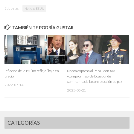
Etiquetas:
Noticias EEUU
TAMBIÉN TE PODRÍA GUSTAR...
Inflación de 9.1% “no refleja” baja en
Noboa expresa al Papa León XIV
precio
«compromiso» de Ecuador de
caminar hacia la construcción de paz
2022-07-14
2025-05-21
CATEGORÍAS