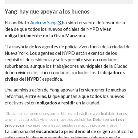
Yang: hay que apoyar a los buenos
El candidato
Andrew Yang
ha sido ferviente defensor de la
idea de que todos los nuevos oficiales de NYPD
vivan
obligatoriamente en la Gran Manzana.
“La mayoría de los agentes de policía viven fuera de la ciudad de
Nueva York. Los agentes del NYPD están exentos de los
requisitos de residencia y se les permite vivir en condados
suburbanos, aunque los trabajadores municipales de la Ciudad
deben vivir en los cinco condados, incluidos los
trabajadores
civiles del NYPD
”, especifica.
Una administración de Yang apoyaría fervientemente muchas
reformas, entre ellas, la que apuntan a que todos los nuevos
efectivos estén
obligados a residir
en la ciudad.
“Si estamos comprometidos con los ideales de la vigilancia vecinal, deberíamos
tener a nuestra policía viviendo en nuestros vecindarios. Deben ser
parte del
tejido social
y comprender a las comunidades a las que protegen y sirven”.
La campaña del
excandidato presidencial
de origen asiático, ha
reforzado la idea que cuando los crímenes violentos están