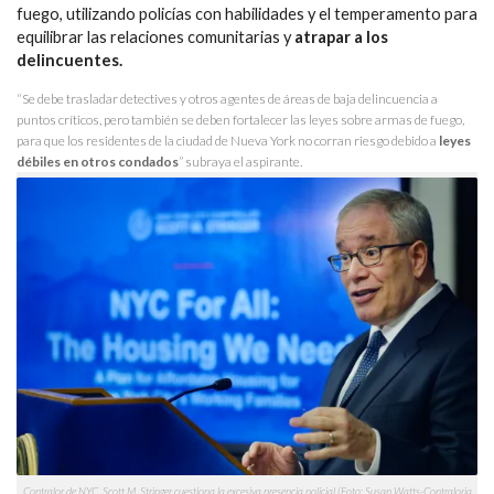
fuego, utilizando policías con habilidades y el temperamento para
equilibrar las relaciones comunitarias y
atrapar a los
delincuentes.
“Se debe trasladar detectives y otros agentes de áreas de baja delincuencia a
puntos críticos, pero también se deben fortalecer las leyes sobre armas de fuego,
para que los residentes de la ciudad de Nueva York no corran riesgo debido a
leyes
débiles en otros condados
” subraya el aspirante.
Contralor de NYC, Scott M. Stringer cuestiona la excesiva presencia policial (Foto: Susan Watts-Contraloria