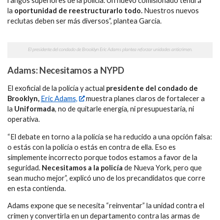
rangos superiores de la policía. Un nuevo comisionado tendrá
la
oportunidad de reestructurarlo todo.
Nuestros nuevos
reclutas deben ser más diversos”, plantea García.
El presidente del condado de Brooklyn Eric Adams plantea reforzar unidades anticrimen.
Adams: Necesitamos a NYPD
El exoficial de la policía y actual
presidente del condado de
Brooklyn,
Eric Adams,
muestra planes claros de fortalecer a
la
Uniformada
, no de quitarle energía, ni presupuestaria, ni
operativa.
“El debate en torno a la policía se ha reducido a una opción falsa:
o estás con la policía o estás en contra de ella. Eso es
simplemente incorrecto porque todos estamos a favor de la
seguridad.
Necesitamos a la policía
de Nueva York, pero que
sean mucho mejor”, explicó uno de los precandidatos que corre
en esta contienda.
Adams expone que se necesita “reinventar” la unidad contra el
crimen y convertirla en un departamento contra las armas de