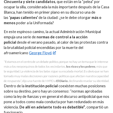
Cincuenta y siete candidatos
, que están en la “pelea” por
ocupar la silla, considerada la más importante después de la Casa
Blanca, han tenido en primer plano en su discurso una de
las
‘papas calientes’
de la ciudad: ¿se le debe otorgar
más o
menos
poder a la Uniformada?
En este espinoso camino, la actual Administración Municipal
empuja una serie de
normas de control a la acción
policial
desde el verano pasado, al calor de las protestas contra
la brutalidad policial encendidas por la muerte del
afroamericano
George Floyd,
“Estamos en el centro de un debate político, porque no hay un tema que le interese
más a los neoyorquinos de todos los vecindarios,
los ricos y los pobres
, más que
la seguridad. La violencia de las balas sigue su escalada mortal. Es obvio que se han
tomado muy malas decisiones por razones políticas que afectan nuestra capacidad
de respuesta”, dijo una fuente de NYPD a
El Diario
, declinando revelar su identidad.
Dentro de la
institución policial
coexisten muchas posiciones
sobre su destino, pero hay un consenso: “normas aprobadas
como la ley de fianzas y en general el discurso antipolicial que nos
pone a todos como mala conducta por han redundado en más
violencia.
De allí en adelante todo es debatible”
, compartió un
funcionario.