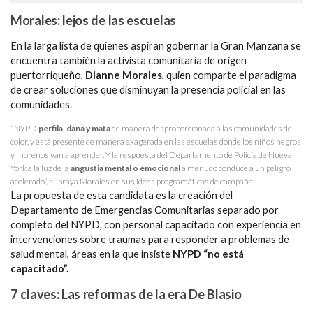
Morales: lejos de las escuelas
En la larga lista de quienes aspiran gobernar la Gran Manzana se
encuentra también la activista comunitaria de origen
puertorriqueño,
Dianne Morales
, quien comparte el paradigma
de crear soluciones que disminuyan la presencia policial en las
comunidades.
“NYPD
perfila, daña y mata
de manera desproporcionada a las comunidades de
color, y está presente de manera exagerada en las escuelas donde los niños negros
y morenos van a aprender. Y la respuesta del Departamento de Policía de Nueva
York a la luz de la
angustia mental o emocional
a menudo conduce a un peligro
acelerado”, subraya Morales en sus ideas programáticas de campaña.
La propuesta de esta candidata es la creación del
Departamento de Emergencias Comunitarias separado por
completo del NYPD, con personal capacitado con experiencia en
intervenciones sobre traumas para responder a problemas de
salud mental, áreas en la que insiste
NYPD “no está
capacitado”.
7 claves: Las reformas de la era De Blasio