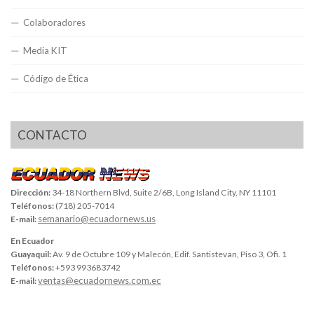
Colaboradores
Media KIT
Código de Ética
CONTACTO
Dirección:
34-18 Northern Blvd, Suite 2/6B, Long Island City, NY 11101
Teléfonos:
(718) 205-7014
semanario@ecuadornews.us
E-mail:
En Ecuador
Guayaquil:
Av. 9 de Octubre 109 y Malecón, Edif. Santistevan, Piso 3, Ofi. 1
Teléfonos:
+593 993683742
ventas@ecuadornews.com.ec
E-mail: