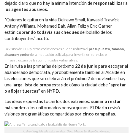
dejado claro que no hay la mínima intención de
responsabilizar a
los agentes abusivos.
“Quienes le quitaron la vida Delrawn Small, Kawaski Trawick,
Antony Williams, Mohamed Bah, Allan Feliz y Eric Garner
están
cobrando todavía sus cheques
del bolsillo de los
contribuyentes”, acotó.
La visión de CPR y otras coaliciones es que se reduzca el
presupuesto, tamaño,
alcance y poder
de la institución policial, para invertir en servicios e
infraestructura de las comunidades vulnerables.
En la ruta a las primarias del próximo
22 de junio
para escoger al
abanderado demócrata, y probablemente también al Alcalde en
las elecciones que se celebrarán el próximo 2 de noviembre, hay
una
larga lista de propuestas
de cómo la ciudad debe
“apretar
o aflojar tuercas”
en NYPD.
Las ideas expuestas tocan los dos extremos:
sumar o restar
más poder
a los uniformados neoyorquinos.
El Diario
revisó
visiones programáticas compartidas por
cinco campañas.
Andrew Yang, liderada varios sondeos. (Foto: Michael Santiago Getty Images)