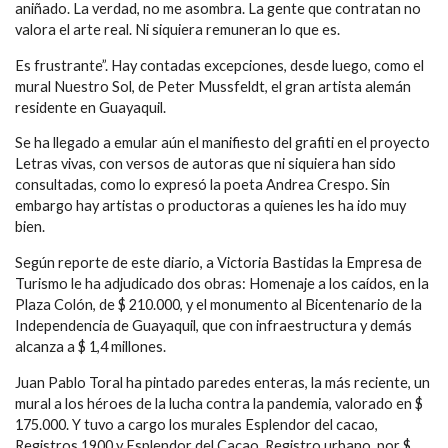
aniñado. La verdad, no me asombra. La gente que contratan no
valora el arte real. Ni siquiera remuneran lo que es.
Es frustrante”. Hay contadas excepciones, desde luego, como el
mural Nuestro Sol, de Peter Mussfeldt, el gran artista alemán
residente en Guayaquil.
Se ha llegado a emular aún el manifiesto del grafiti en el proyecto
Letras vivas, con versos de autoras que ni siquiera han sido
consultadas, como lo expresó la poeta Andrea Crespo. Sin
embargo hay artistas o productoras a quienes les ha ido muy
bien.
Según reporte de este diario, a Victoria Bastidas la Empresa de
Turismo le ha adjudicado dos obras: Homenaje a los caídos, en la
Plaza Colón, de $ 210.000, y el monumento al Bicentenario de la
Independencia de Guayaquil, que con infraestructura y demás
alcanza a $ 1,4 millones.
Juan Pablo Toral ha pintado paredes enteras, la más reciente, un
mural a los héroes de la lucha contra la pandemia, valorado en $
175.000. Y tuvo a cargo los murales Esplendor del cacao,
Registros 1900 y Esplendor del Cacao, Registro urbano, por $