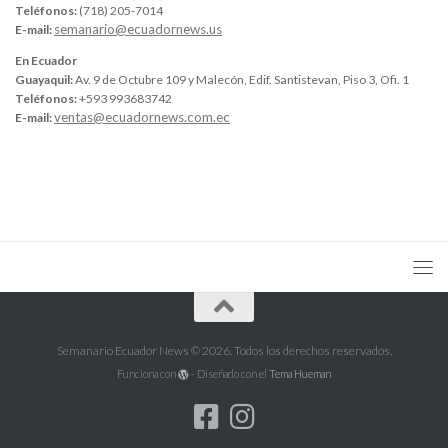
Teléfonos:
(718) 205-7014
semanario@ecuadornews.us
E-mail:
En Ecuador
Guayaquil:
Av. 9 de Octubre 109 y Malecón, Edif. Santistevan, Piso 3, Ofi. 1
Teléfonos:
+593 993683742
ventas@ecuadornews.com.ec
E-mail:
Semanario Ecuador News © 2026. Todos los derechos reservados.
Funciona con
- Diseñado con el
Tema Hueman