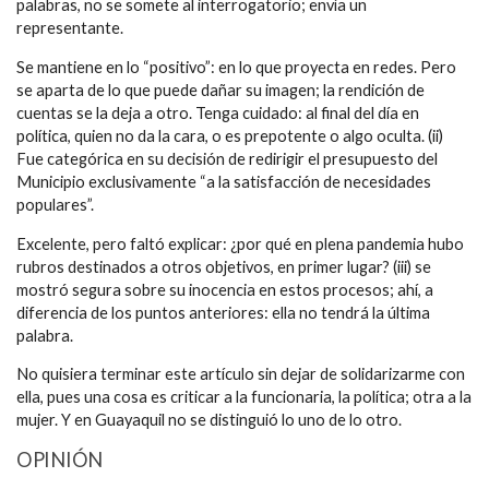
palabras, no se somete al interrogatorio; envía un
representante.
Se mantiene en lo “positivo”: en lo que proyecta en redes. Pero
se aparta de lo que puede dañar su imagen; la rendición de
cuentas se la deja a otro. Tenga cuidado: al final del día en
política, quien no da la cara, o es prepotente o algo oculta. (ii)
Fue categórica en su decisión de redirigir el presupuesto del
Municipio exclusivamente “a la satisfacción de necesidades
populares”.
Excelente, pero faltó explicar: ¿por qué en plena pandemia hubo
rubros destinados a otros objetivos, en primer lugar? (iii) se
mostró segura sobre su inocencia en estos procesos; ahí, a
diferencia de los puntos anteriores: ella no tendrá la última
palabra.
No quisiera terminar este artículo sin dejar de solidarizarme con
ella, pues una cosa es criticar a la funcionaria, la política; otra a la
mujer. Y en Guayaquil no se distinguió lo uno de lo otro.
OPINIÓN