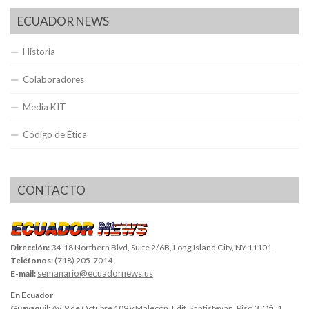
ECUADOR NEWS
Historia
Colaboradores
Media KIT
Código de Ética
CONTACTO
Dirección:
34-18 Northern Blvd, Suite 2/6B, Long Island City, NY 11101
Teléfonos:
(718) 205-7014
semanario@ecuadornews.us
E-mail:
En Ecuador
Guayaquil:
Av. 9 de Octubre 109 y Malecón, Edif. Santistevan, Piso 3, Ofi. 1