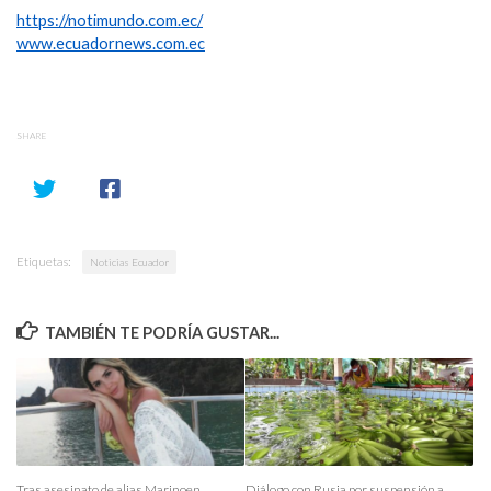
https://notimundo.com.ec/
www.ecuadornews.com.ec
SHARE
Etiquetas:
Noticias Ecuador
TAMBIÉN TE PODRÍA GUSTAR...
Tras asesinato de alias Marinoen
Diálogo con Rusia por suspensión a