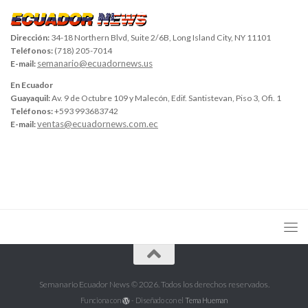
Dirección:
34-18 Northern Blvd, Suite 2/6B, Long Island City, NY 11101
Teléfonos:
(718) 205-7014
semanario@ecuadornews.us
E-mail:
En Ecuador
Guayaquil:
Av. 9 de Octubre 109 y Malecón, Edif. Santistevan, Piso 3, Ofi. 1
Teléfonos:
+593 993683742
ventas@ecuadornews.com.ec
E-mail:
Semanario Ecuador News © 2026. Todos los derechos reservados.
Funciona con
- Diseñado con el
Tema Hueman