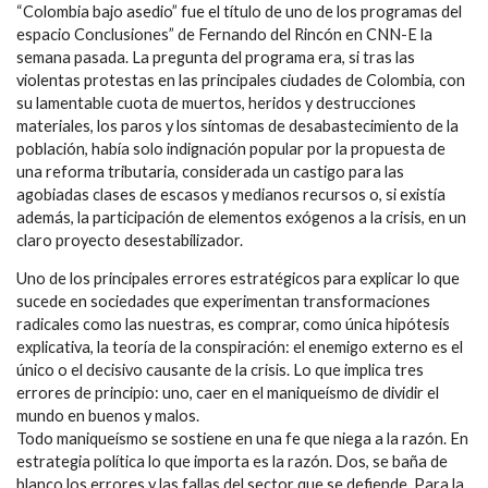
“Colombia bajo asedio” fue el título de uno de los programas del
espacio Conclusiones” de Fernando del Rincón en CNN-E la
semana pasada. La pregunta del programa era, si tras las
violentas protestas en las principales ciudades de Colombia, con
su lamentable cuota de muertos, heridos y destrucciones
materiales, los paros y los síntomas de desabastecimiento de la
población, había solo indignación popular por la propuesta de
una reforma tributaria, considerada un castigo para las
agobiadas clases de escasos y medianos recursos o, si existía
además, la participación de elementos exógenos a la crisis, en un
claro proyecto desestabilizador.
Uno de los principales errores estratégicos para explicar lo que
sucede en sociedades que experimentan transformaciones
radicales como las nuestras, es comprar, como única hipótesis
explicativa, la teoría de la conspiración: el enemigo externo es el
único o el decisivo causante de la crisis. Lo que implica tres
errores de principio: uno, caer en el maniqueísmo de dividir el
mundo en buenos y malos.
Todo maniqueísmo se sostiene en una fe que niega a la razón. En
estrategia política lo que importa es la razón. Dos, se baña de
blanco los errores y las fallas del sector que se defiende. Para la