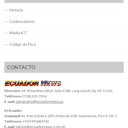
Historia
Colaboradores
Media KIT
Código de Ética
CONTACTO
Dirección:
34-18 Northern Blvd, Suite 2/6B, Long Island City, NY 11101
Teléfonos:
(718) 205-7014
semanario@ecuadornews.us
E-mail:
En Ecuador
Guayaquil:
Av. 9 de Octubre 109 y Malecón, Edif. Santistevan, Piso 3, Ofi. 1
Teléfonos:
+593 993683742
ventas@ecuadornews.com.ec
E-mail: