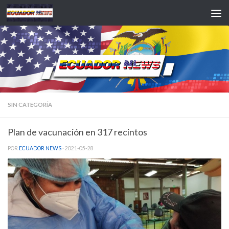
Saltar al contenido
SIN CATEGORÍA
Plan de vacunación en 317 recintos
POR
ECUADOR NEWS
·
2021-05-28