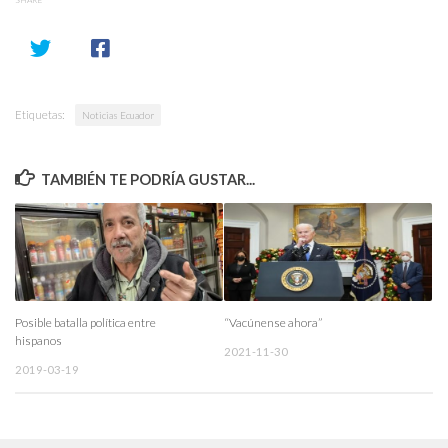
Etiquetas:
Noticias Ecuador
TAMBIÉN TE PODRÍA GUSTAR...
Posible batalla política entre
“Vacúnense ahora”
hispanos
2021-11-30
2019-03-19