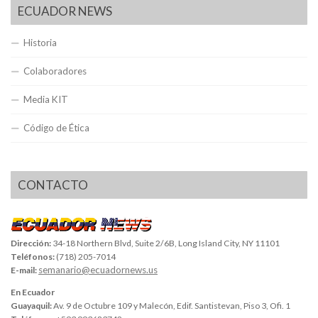
ECUADOR NEWS
Historia
Colaboradores
Media KIT
Código de Ética
CONTACTO
Dirección:
34-18 Northern Blvd, Suite 2/6B, Long Island City, NY 11101
Teléfonos:
(718) 205-7014
semanario@ecuadornews.us
E-mail:
En Ecuador
Guayaquil:
Av. 9 de Octubre 109 y Malecón, Edif. Santistevan, Piso 3, Ofi. 1