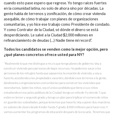
cuando esto pase espero que regrese. Yo tengo raíces fuertes
en la comunidad latina, no solo de ahora sino por décadas. La
gente habla de terrenos y zonificación, de cómo crear vivienda
asequible, de cómo trabajar con planes de organizaciones
comunitarias, y yo hice ese trabajo como Presidente de condado.
Y como Contralor de la Ciudad, sé dónde el dinero se está
desperdiciando. Le salvé a la Ciudad $2,000 millones en
refinanciamiento de deudas (…) Nadie tiene mi record”.
Todos los candidatos se venden como la mejor opción, pero
¿qué planes concretos ofrece usted para NY?
“Realmente lo que me distingue a mí, es que tengo planes de gobierno. Voy a
construir vivienda para personas de bajos recursos. No podemos sacar a las
personas de los refugios hasta que apoyemos la creación de vivienda, y voy a
hacerlo, accediendo a las propiedades vacantes, dándole esos terrenos a la gente,
dándoselos a organizaciones comunitarias para construir las viviendas que
necesitamos. Sobre los niños, soy el único candidato que tiene a sus niños
estudiando en escuelas públicas de la Ciudad: tengo un niño de 9 y otro de 7, que
están en tercer y segundo grado, y tengo un plan para triplicar el número de niños
en guarderías subsidiadas, porque tenemos que hacerlo. Voy a poner dos maestros
en salones de clases desde Kínder hasta 5 grado. $300 millones para hacer eso. Y
vamos aumentar los programas de educación después de la escuela . Tenemos que