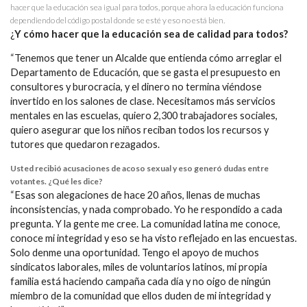
hacer que la educación sea igual para todos, porque ahora la educación funciona
dependiendo del código postal donde se esté y eso no está bien.
¿
Y cómo hacer que la educación sea de calidad para todos?
“Tenemos que tener un Alcalde que entienda cómo arreglar el
Departamento de Educación, que se gasta el presupuesto en
consultores y burocracia, y el dinero no termina viéndose
invertido en los salones de clase. Necesitamos más servicios
mentales en las escuelas, quiero 2,300 trabajadores sociales,
quiero asegurar que los niños reciban todos los recursos y
tutores que quedaron rezagados.
Usted recibió acusaciones de acoso sexual y eso generó dudas entre
votantes. ¿Qué les dice?
“Esas son alegaciones de hace 20 años, llenas de muchas
inconsistencias, y nada comprobado. Yo he respondido a cada
pregunta. Y la gente me cree. La comunidad latina me conoce,
conoce mi integridad y eso se ha visto reflejado en las encuestas.
Solo denme una oportunidad. Tengo el apoyo de muchos
sindicatos laborales, miles de voluntarios latinos, mi propia
familia está haciendo campaña cada día y no oigo de ningún
miembro de la comunidad que ellos duden de mi integridad y