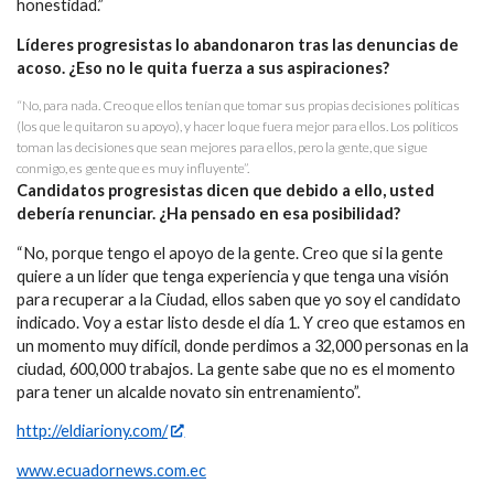
honestidad.”
Líderes progresistas lo abandonaron tras las denuncias de
acoso. ¿Eso no le quita fuerza a sus aspiraciones?
“No, para nada. Creo que ellos tenían que tomar sus propias decisiones políticas
(los que le quitaron su apoyo), y hacer lo que fuera mejor para ellos. Los políticos
toman las decisiones que sean mejores para ellos, pero la gente, que sigue
conmigo, es gente que es muy influyente”.
Candidatos progresistas dicen que debido a ello, usted
debería renunciar. ¿Ha pensado en esa posibilidad?
“No, porque tengo el apoyo de la gente. Creo que si la gente
quiere a un líder que tenga experiencia y que tenga una visión
para recuperar a la Ciudad, ellos saben que yo soy el candidato
indicado. Voy a estar listo desde el día 1. Y creo que estamos en
un momento muy difícil, donde perdimos a 32,000 personas en la
ciudad, 600,000 trabajos. La gente sabe que no es el momento
para tener un alcalde novato sin entrenamiento”.
http://eldiariony.com/
www.ecuadornews.com.ec