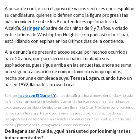
A pesar de contar con el apoyo de varios sectores que respaldan
su candidatura, quienes lo definen como la figura progresistas
más prominente entre los 8 contendores opcionados a la
Alcaldía,
Stringer,
padre de dos niños de 9 y 7 años, y criado
entre latinos de Washington Heights, (con padrastro boricua),
está lidiando con espinas en los últimos días de la contienda.
A la denuncia de presunto acoso sexual por hechos ocurridos
hace 20 años, que parecieron no haber tumbado sus
aspiraciones, pues sigue arriba en las encuestas, ahora se suma
una segunda acusación de comportamientos inapropiados,
hecha por una exempleada suya,
Teresa Logan,
cuando tuvo un
bar en 1992, llamado Uptown Local.
Stringer
habló con El Diario NY
antes de salir a la luz la nueva denuncia, y no solo
defendió ser un hombre intachable, que jamás ha acosado a una mujer, sino que
pidió una oportunidad a los electores para llevar a la Gran Manzana por un camino
donde su norte será el trabajo por la vivienda asequible, los derechos de los
trabajadores, una reforma a las escuelas con educación de calidad igualitaria para
todos, y protecciones a inmigrantes e indocumentados.
De llegar a ser Alcalde, ¿qué hará usted por los inmigrantes
indocumentados?