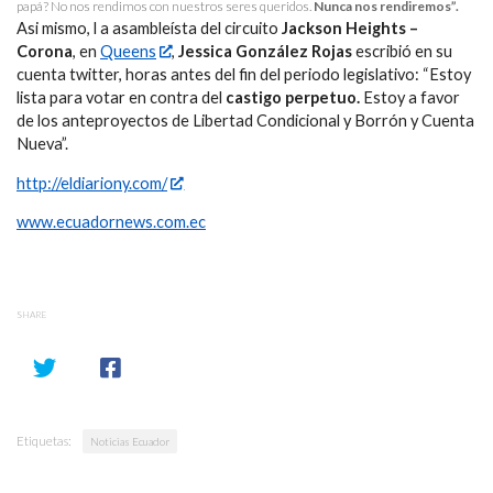
papá? No nos rendimos con nuestros seres queridos.
Nunca nos rendiremos”.
Asi mismo, l a asambleísta del circuito
Jackson Heights –
Corona
, en
Queens
,
Jessica González Rojas
escribió en su
cuenta twitter, horas antes del fin del periodo legislativo: “Estoy
lista para votar en contra del
castigo perpetuo.
Estoy a favor
de los anteproyectos de Libertad Condicional y Borrón y Cuenta
Nueva”.
http://eldiariony.com/
www.ecuadornews.com.ec
SHARE
Etiquetas:
Noticias Ecuador