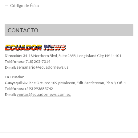
Código de Ética
CONTACTO
Dirección:
34-18 Northern Blvd, Suite 2/6B, Long Island City, NY 11101
Teléfonos:
(718) 205-7014
semanario@ecuadornews.us
E-mail:
En Ecuador
Guayaquil:
Av. 9 de Octubre 109 y Malecón, Edif. Santistevan, Piso 3, Ofi. 1
Teléfonos:
+593 993683742
ventas@ecuadornews.com.ec
E-mail: