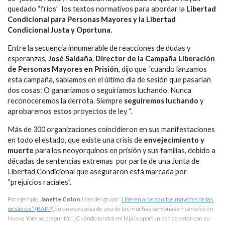
quedado “fríos” los textos normativos para abordar la
Libertad
Condicional para Personas Mayores y la Libertad
Condicional Justa y Oportuna.
Entre la secuencia innumerable de reacciones de dudas y
esperanzas,
José Saldaña
,
Director de la Campaña Liberación
de Personas Mayores en Prisión
, dijo que “cuando lanzamos
esta campaña, sabíamos en el último día de sesión que pasarían
dos cosas: O ganaríamos o seguiríamos luchando. Nunca
reconoceremos la derrota. Siempre
seguiremos luchando
y
aprobaremos estos proyectos de ley “.
Más de 300 organizaciones coincidieron en sus manifestaciones
en todo el estado, que existe una crisis de
envejecimiento y
muerte
para los neoyorquinos en prisión y sus familias, debido a
décadas de sentencias extremas por parte de una Junta de
Libertad Condicional que aseguraron está marcada por
“prejuicios raciales”.
Por ejemplo,
Janette Colon
, líder del grupo “
Liberen a los adultos mayores de las
prisiones” (RAPP)
quien es esposa de una de las muchas personas en cárceles en
Nueva York se preguntó: “¿Cuándo tendrá mi hija la oportunidad de estar con su