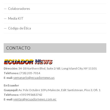
Colaboradores
Media KIT
Código de Ética
CONTACTO
Dirección:
34-18 Northern Blvd, Suite 2/6B, Long Island City, NY 11101
Teléfonos:
(718) 205-7014
semanario@ecuadornews.us
E-mail:
En Ecuador
Guayaquil:
Av. 9 de Octubre 109 y Malecón, Edif. Santistevan, Piso 3, Ofi. 1
Teléfonos:
+593 993683742
ventas@ecuadornews.com.ec
E-mail: