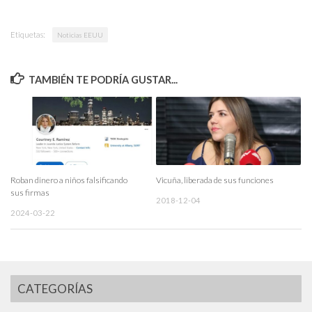
Etiquetas:
Noticias EEUU
TAMBIÉN TE PODRÍA GUSTAR...
Roban dinero a niños falsificando
Vicuña, liberada de sus funciones
sus firmas
2018-12-04
2024-03-22
CATEGORÍAS