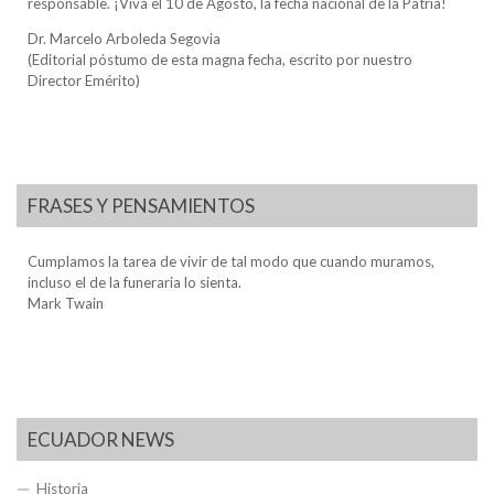
responsable. ¡Viva el 10 de Agosto, la fecha nacional de la Patria!
Dr. Marcelo Arboleda Segovia
(Editorial póstumo de esta magna fecha, escrito por nuestro
Director Emérito)
FRASES Y PENSAMIENTOS
Cumplamos la tarea de vivir de tal modo que cuando muramos,
incluso el de la funeraria lo sienta.
Mark Twain
ECUADOR NEWS
Historia