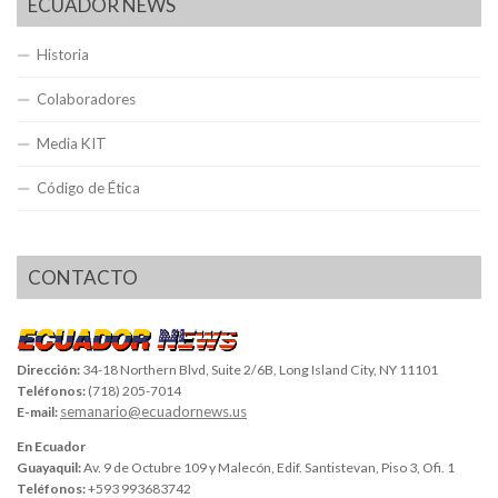
ECUADOR NEWS
Historia
Colaboradores
Media KIT
Código de Ética
CONTACTO
Dirección:
34-18 Northern Blvd, Suite 2/6B, Long Island City, NY 11101
Teléfonos:
(718) 205-7014
semanario@ecuadornews.us
E-mail:
En Ecuador
Guayaquil:
Av. 9 de Octubre 109 y Malecón, Edif. Santistevan, Piso 3, Ofi. 1
Teléfonos:
+593 993683742