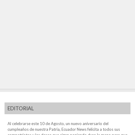
EDITORIAL
Al celebrarse este 10 de Agosto, un nuevo aniversario del
cumpleaños de nuestra Patria, Ecuador News felicita a todos sus
compatriotas y les desea que sigan poniendo duro la mano para que