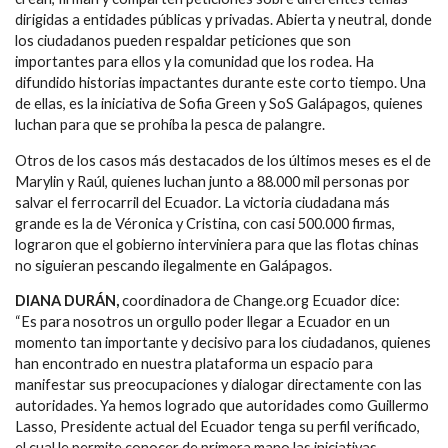
dirigidas a entidades públicas y privadas. Abierta y neutral, donde
los ciudadanos pueden respaldar peticiones que son
importantes para ellos y la comunidad que los rodea. Ha
difundido historias impactantes durante este corto tiempo. Una
de ellas, es la iniciativa de Sofia Green y SoS Galápagos, quienes
luchan para que se prohíba la pesca de palangre.
Otros de los casos más destacados de los últimos meses es el de
Marylin y Raúl, quienes luchan junto a 88.000 mil personas por
salvar el ferrocarril del Ecuador. La victoria ciudadana más
grande es la de Véronica y Cristina, con casi 500.000 firmas,
lograron que el gobierno interviniera para que las flotas chinas
no siguieran pescando ilegalmente en Galápagos.
DIANA DURÁN,
coordinadora de Change.org Ecuador dice:
“Es para nosotros un orgullo poder llegar a Ecuador en un
momento tan importante y decisivo para los ciudadanos, quienes
han encontrado en nuestra plataforma un espacio para
manifestar sus preocupaciones y dialogar directamente con las
autoridades. Ya hemos logrado que autoridades como Guillermo
Lasso, Presidente actual del Ecuador tenga su perfil verificado,
el cual le permite conocer de primera mano las iniciativas