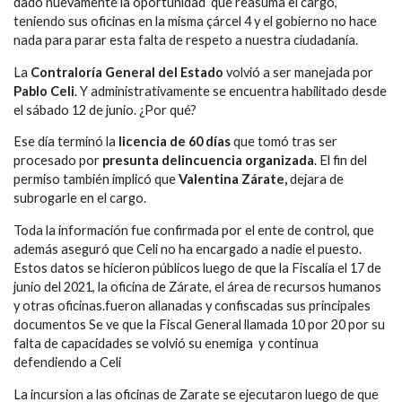
dado nuevamente la oportunidad que reasuma el cargo,
teniendo sus oficinas en la misma çárcel 4 y el gobierno no hace
nada para parar esta falta de respeto a nuestra ciudadanía.
La
Contraloría General del Estado
volvió a ser manejada por
Pablo Celi
. Y administrativamente se encuentra habilitado desde
el sábado 12 de junio. ¿Por qué?
Ese día terminó la
licencia de 60 días
que tomó tras ser
procesado por
presunta delincuencia organizada
. El fin del
permiso también implicó que
Valentina Zárate,
dejara de
subrogarle en el cargo.
Toda la información fue confirmada por el ente de control, que
además aseguró que Celi no ha encargado a nadie el puesto.
Estos datos se hicieron públicos luego de que la Fiscalía el 17 de
junio del 2021, la oficina de Zárate, el área de recursos humanos
y otras oficinas.fueron allanadas y confiscadas sus principales
documentos Se ve que la Fiscal General llamada 10 por 20 por su
falta de capacidades se volvió su enemiga y continua
defendiendo a Celi
La incursion a las oficinas de Zarate se ejecutaron luego de que