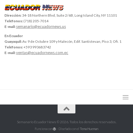
Dirección:
34-18 Northern Blvd, Suite 2/6B, Long Island City, NY 11101
Teléfonos:
(718) 205-7014
semanario@ecuadornews.us
E-mail:
En Ecuador
Guayaquil:
Av. 9 de Octubre 109 y Malecón, Edif. Santistevan, Piso 3, Ofi. 1
Teléfonos:
+593 993683742
ventas@ecuadornews.com.ec
E-mail:
Semanario Ecuador News © 2026. Todos los derechos reservados.
Funciona con
- Diseñado con el
Tema Hueman