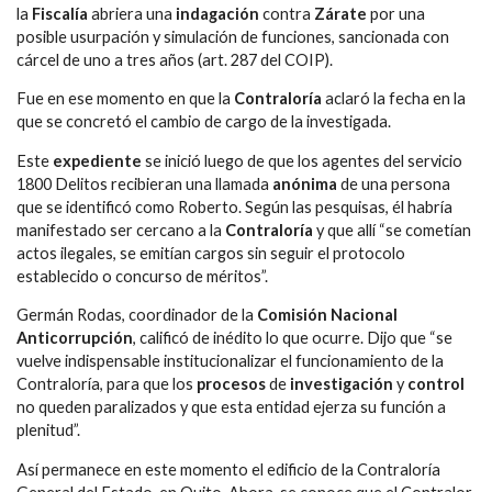
la
Fiscalía
abriera una
indagación
contra
Zárate
por una
posible usurpación y simulación de funciones, sancionada con
cárcel de uno a tres años (art. 287 del COIP).
Fue en ese momento en que la
Contraloría
aclaró la fecha en la
que se concretó el cambio de cargo de la investigada.
Este
expediente
se inició luego de que los agentes del servicio
1800 Delitos recibieran una llamada
anónima
de una persona
que se identificó como Roberto. Según las pesquisas, él habría
manifestado ser cercano a la
Contraloría
y que allí “se cometían
actos ilegales, se emitían cargos sin seguir el protocolo
establecido o concurso de méritos”.
Germán Rodas, coordinador de la
Comisión Nacional
Anticorrupción
, calificó de inédito lo que ocurre. Dijo que “se
vuelve indispensable institucionalizar el funcionamiento de la
Contraloría, para que los
procesos
de
investigación
y
control
no queden paralizados y que esta entidad ejerza su función a
plenitud”.
Así permanece en este momento el edificio de la Contraloría