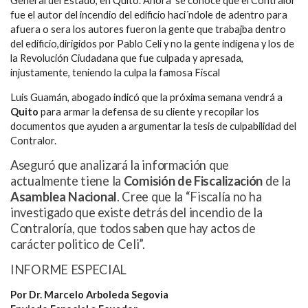
General del Estado, en Quito. Ahora se conoce que el Contralor
fue el autor del incendio del edificio haci´ndole de adentro para
afuera o sera los autores fueron la gente que trabajba dentro
del edificio,dirigidos por Pablo Celi y no la gente indígena y los de
la Revolución Ciudadana que fue culpada y apresada,
injustamente, teniendo la culpa la famosa Fiscal
Luis Guamán, abogado indicó que la próxima semana vendrá a
Quito
para armar la defensa de su cliente y recopilar los
documentos que ayuden a argumentar la tesis de culpabilidad del
Contralor.
Aseguró que analizará la información que
actualmente tiene la
Comisión de Fiscalización
de la
Asamblea
Nacional
. Cree que la “Fiscalía no ha
investigado que existe detrás del incendio de la
Contraloría, que todos saben que hay actos de
carácter politico de Celi”.
INFORME ESPECIAL
Por Dr. Marcelo Arboleda Segovia