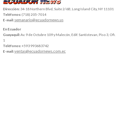
Dirección:
34-18 Northern Blvd, Suite 2/6B, Long Island City, NY 11101
Teléfonos:
(718) 205-7014
semanario@ecuadornews.us
E-mail:
En Ecuador
Guayaquil:
Av. 9 de Octubre 109 y Malecón, Edif. Santistevan, Piso 3, Ofi.
1
Teléfonos:
+593 993683742
ventas@ecuadornews.com.ec
E-mail: