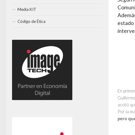
Comunic
Media KIT
Ademá
Código de Ética
estado 
interve
En primer
Guillerm
acotó que
Por la m
pero qu