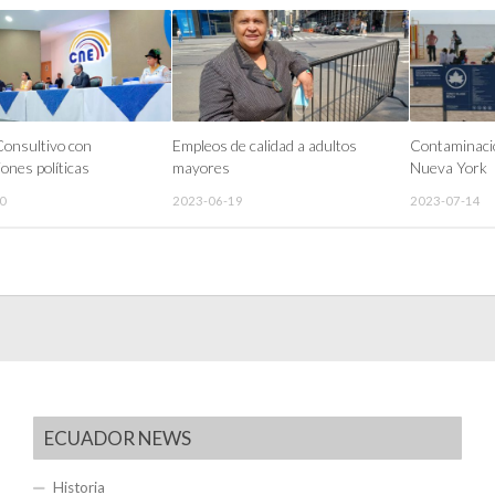
onsultivo con
Empleos de calidad a adultos
Contaminació
ones políticas
mayores
Nueva York
0
2023-06-19
2023-07-14
ECUADOR NEWS
Historia