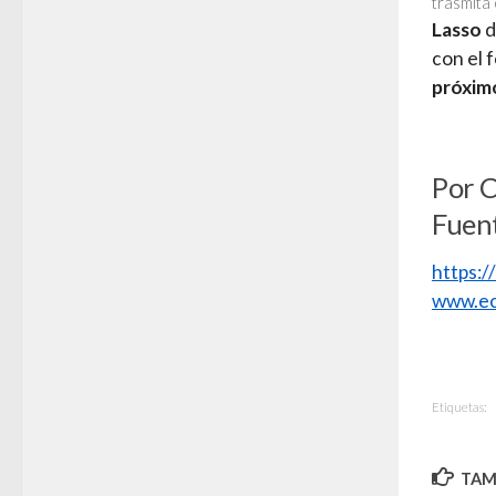
trasmita 
Lasso
d
con el 
próximo
Por 
Fuen
https:
www.ec
Etiquetas:
TAMB