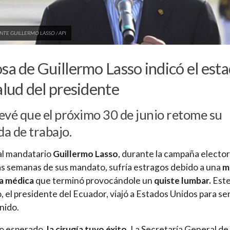
NTE GUILLERMO LASSO / API
sa de Guillermo Lasso indicó el est
alud del presidente
evé que el próximo 30 de junio retome su
a de trabajo.
al mandatario
Guillermo Lasso
, durante la campaña elector
s semanas de sus mandato, sufría estragos debido a una
m
a médica
que terminó provocándole un
quiste lumbar.
Este
o, el presidente del Ecuador, viajó a Estados Unidos para se
nido.
o esperado,
la cirugía tuvo éxito.
La Secretaría General de