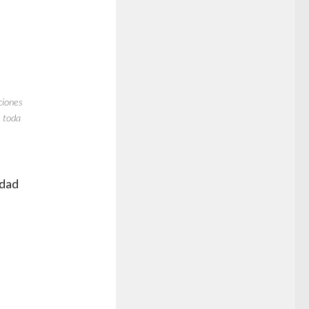
ciones
e toda
idad