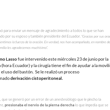
ó para enviar un mensaje de agradecimiento a todos lo que se han
do por su esposo y también presidente del Ecuador.
“Gracias por sus ora
 Sentimos la fuerza de la oración. En verdad, nos han acompañado, en nombre d
amilia les agradecemos muchísimo”.
rmo Lasso
fue intervenido este miércoles 23 de junio por la
(hora Ecuador) y la cirugía tiene el fin de ayudar a la movil
r el uso del bastón. Se le realizó un proceso
inado
derivación cistoperitoneal.
e
, que se generó por un error de un anestesiólogo que le pincho la
re,
presionaba el nervio de la pierna derecha
lo que impedía que se