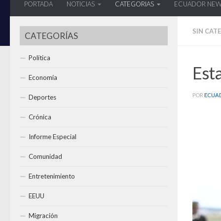
PORTADA
NOTICIAS
CATEGORIAS
ECUADOR NE
SIN CAT
CATEGORÍAS
Política
Esta
Economía
POR
ECUA
Deportes
Crónica
Informe Especial
Comunidad
Entretenimiento
EEUU
Migración