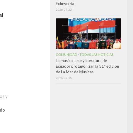
Echeverría
2026-07-22
el
COMUNIDAD
TODAS LAS NOTICIAS
/
La música, arte y literatura de
Ecuador protagonizan la 31ª edición
de La Mar de Músicas
2026-07-15
os y
ido