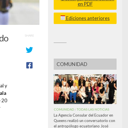
en PDF
Ediciones anteriores
ado
SHARE
_________
COMUNIDAD
al y
ala
 20
r
COMUNIDAD
TODAS LAS NOTICIAS
/
La Agencia Consular del Ecuador en
Queens realizó un conversatorio con
el antropólogo ecuatoriano José