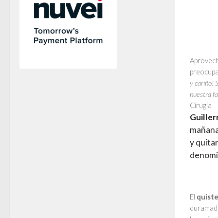
Aprovech
preocupa
y cariño!
nuestra f
Cirugía
Guille
mañana 
y quita
denom
El
quist
duramad