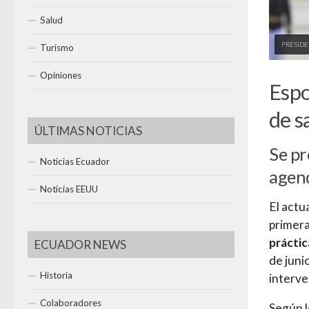
Salud
PRESIDE
Turismo
Opiniones
Espo
de s
ÚLTIMAS NOTICIAS
Se pr
Noticias Ecuador
agend
Noticias EEUU
El actu
primera
práctic
ECUADOR NEWS
de juni
Historia
interve
Colaboradores
Según l