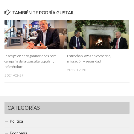
TAMBIÉN TE PODRÍA GUSTAR...
Inscripción de organizaciones para
Estrechan lazos en comercio,
campaña de la consulta popular y
migración y seguridad
referéndum
2022-12-20
2024-02-27
CATEGORÍAS
Política
Economía