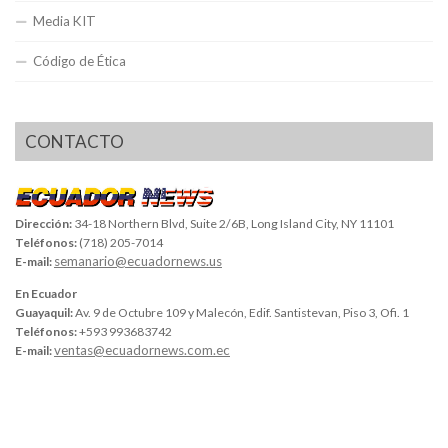
Media KIT
Código de Ética
CONTACTO
Dirección:
34-18 Northern Blvd, Suite 2/6B, Long Island City, NY 11101
Teléfonos:
(718) 205-7014
semanario@ecuadornews.us
E-mail:
En Ecuador
Guayaquil:
Av. 9 de Octubre 109 y Malecón, Edif. Santistevan, Piso 3, Ofi. 1
Teléfonos:
+593 993683742
ventas@ecuadornews.com.ec
E-mail: