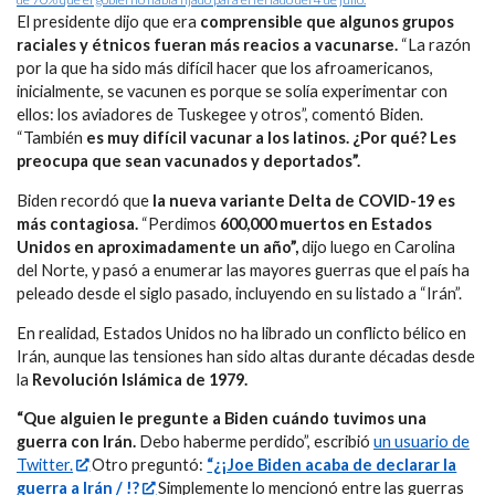
El presidente dijo que era
comprensible que algunos grupos
raciales y étnicos fueran más reacios a vacunarse.
“La razón
por la que ha sido más difícil hacer que los afroamericanos,
inicialmente, se vacunen es porque se solía experimentar con
ellos: los aviadores de Tuskegee y otros”, comentó Biden.
“También
es muy difícil vacunar a los latinos. ¿Por qué? Les
preocupa que sean vacunados y deportados”.
Biden recordó que
la nueva variante Delta de COVID-19 es
más contagiosa.
“Perdimos
600,000 muertos en Estados
Unidos en aproximadamente un año”,
dijo luego en Carolina
del Norte, y pasó a enumerar las mayores guerras que el país ha
peleado desde el siglo pasado, incluyendo en su listado a “Irán”.
En realidad, Estados Unidos no ha librado un conflicto bélico en
Irán, aunque las tensiones han sido altas durante décadas desde
la
Revolución Islámica de 1979.
“Que alguien le pregunte a Biden cuándo tuvimos una
guerra con Irán.
Debo haberme perdido”, escribió
un usuario de
Twitter.
Otro preguntó:
“¿¡Joe Biden acaba de declarar la
guerra a Irán / !?
Simplemente lo mencionó entre las guerras