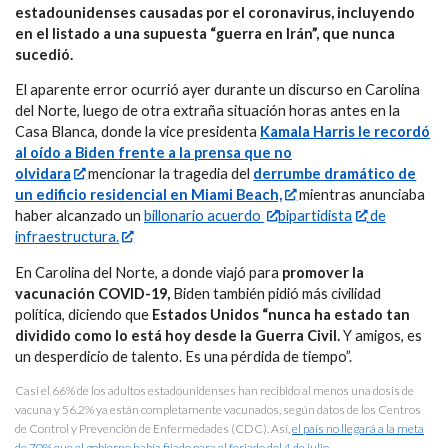
estadounidenses causadas por el coronavirus, incluyendo
en el listado a una supuesta “guerra en Irán”, que nunca
sucedió.
El aparente error ocurrió ayer durante un discurso en Carolina
del Norte, luego de otra extraña situación horas antes en la
Casa Blanca, donde la vice presidenta
Kamala Harris le recordó
al oído a Biden frente a la prensa que no
olvidara
mencionar la tragedia del
derrumbe dramático de
un edificio residencial en Miami Beach,
mientras anunciaba
haber alcanzado un
billonario acuerdo
bipartidista
de
infraestructura.
En Carolina del Norte, a donde viajó para
promover la
vacunación COVID-19,
Biden también pidió más civilidad
política, diciendo que
Estados Unidos “nunca ha estado tan
dividido como lo está hoy desde la Guerra Civil.
Y amigos, es
un desperdicio de talento. Es una pérdida de tiempo”.
Casi el 66% de los adultos estadounidenses han recibido al menos una dosis de
vacuna y 56.2% ya están completamente vacunados, según datos de los Centros
de Control y Prevención de Enfermedades (CDC). Así,
el país no llegará a la meta
de 70% que el gobierno había fijado para el feriado del 4 de julio.