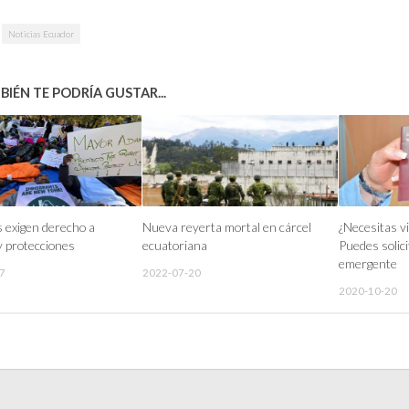
Noticias Ecuador
IÉN TE PODRÍA GUSTAR...
 exigen derecho a
Nueva reyerta mortal en cárcel
¿Necesitas vi
y protecciones
ecuatoriana
Puedes solic
emergente
7
2022-07-20
2020-10-20