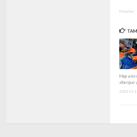
Etiquetas:
TAMB
Migrantes
albergue 
2023-11-1