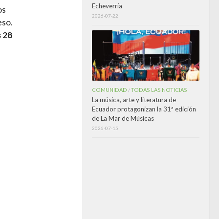
Echeverría
os
2026-07-22
eso.
s 28
COMUNIDAD
TODAS LAS NOTICIAS
/
La música, arte y literatura de
Ecuador protagonizan la 31ª edición
de La Mar de Músicas
2026-07-15