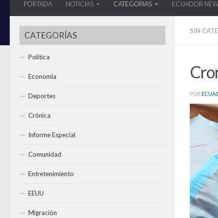
PORTADA
NOTICIAS
CATEGORIAS
ECUADOR NE
SIN CAT
CATEGORÍAS
Política
Cro
Economía
POR
ECUA
Deportes
Crónica
Informe Especial
Comunidad
Entretenimiento
EEUU
Migración