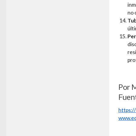
inm
no 
Tub
últ
Per
dis
res
pro
Por 
Fuen
https:
www.ec