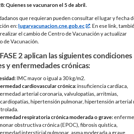
8: Quienes se vacunaron el 5 de abril.
dadanos que requieran pueden consultar el lugar y fecha 
ción en:
lugarvacunacion.cne.gob.ec
. En ese link, tambi
 realizar el cambio de Centro de Vacunación y actualizar
o de Vacunación.
 FASE 2 aplican las siguientes condiciones
s y enfermedades crónicas:
sidad:
IMC mayor o igual a 30 kg/m2.
ermedad cardiovascular crónica:
insuficiencia cardíaca,
ermedad arterial coronaria, valvulopatías, arritmias,
cardiopatías, hipertensión pulmonar, hipertensión arterial
trolada.
ermedad respiratoria crónica moderada o grave:
enferm
monar obstructiva crónica (EPOC), fibrosis quística,
ermedad intersticial pulmonar, asma moderada a grave,