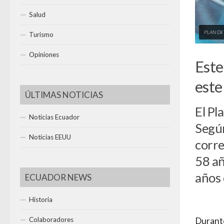
Salud
PLAN DE
Turismo
Opiniones
Este
este
ÚLTIMAS NOTICIAS
El Pl
Noticias Ecuador
Según
Noticias EEUU
corre
58 añ
años
ECUADOR NEWS
Historia
Colaboradores
Durante