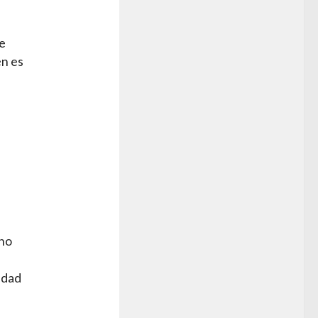
de
én es
 no
edad