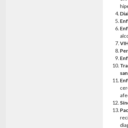
hip
Dia
Enf
Enf
alc
VIH
Per
Enf
Tra
san
Enf
cer
afe
Sín
Pac
rec
dia