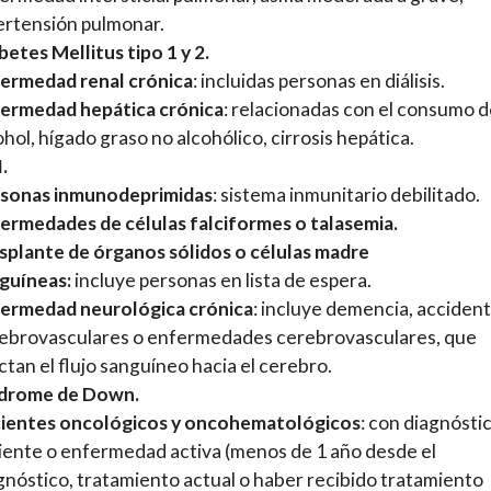
ertensión pulmonar.
betes Mellitus tipo 1 y 2.
ermedad renal crónica
: incluidas personas en diálisis.
ermedad hepática crónica
: relacionadas con el consumo d
ohol, hígado graso no alcohólico, cirrosis hepática.
.
sonas inmunodeprimidas
: sistema inmunitario debilitado.
ermedades de células falciformes o talasemia.
splante de órganos sólidos o células madre
guíneas:
incluye personas en lista de espera.
ermedad neurológica crónica
: incluye demencia, acciden
ebrovasculares o enfermedades cerebrovasculares, que
ctan el flujo sanguíneo hacia el cerebro.
drome de Down.
ientes oncológicos y oncohematológicos
: con diagnósti
iente o enfermedad activa (menos de 1 año desde el
gnóstico, tratamiento actual o haber recibido tratamiento