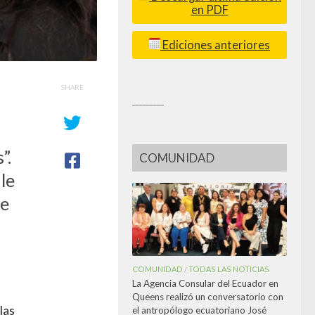
en PDF
Ediciones anteriores
SHARE
_________
”.
COMUNIDAD
le
de
COMUNIDAD
TODAS LAS NOTICIAS
/
La Agencia Consular del Ecuador en
Queens realizó un conversatorio con
las
el antropólogo ecuatoriano José