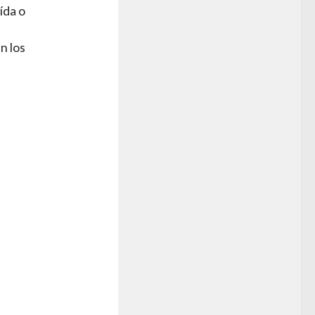
ída o
n los