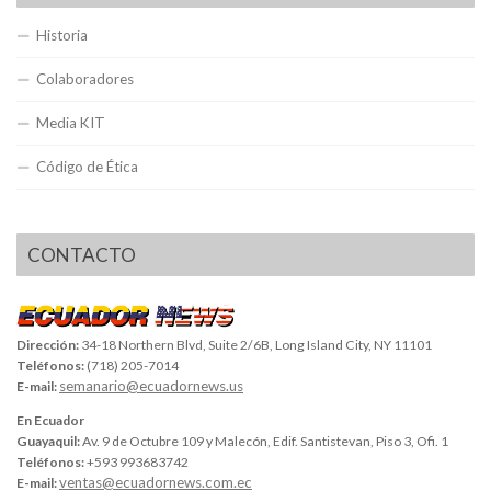
Historia
Colaboradores
Media KIT
Código de Ética
CONTACTO
Dirección:
34-18 Northern Blvd, Suite 2/6B, Long Island City, NY 11101
Teléfonos:
(718) 205-7014
semanario@ecuadornews.us
E-mail:
En Ecuador
Guayaquil:
Av. 9 de Octubre 109 y Malecón, Edif. Santistevan, Piso 3, Ofi. 1
Teléfonos:
+593 993683742
ventas@ecuadornews.com.ec
E-mail: