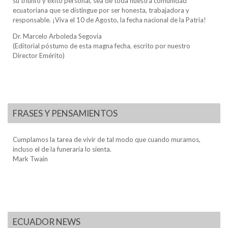
su triunfo y éxito personal, sea de toda nuestra comunidad
ecuatoriana que se distingue por ser honesta, trabajadora y
responsable. ¡Viva el 10 de Agosto, la fecha nacional de la Patria!
Dr. Marcelo Arboleda Segovia
(Editorial póstumo de esta magna fecha, escrito por nuestro
Director Emérito)
FRASES Y PENSAMIENTOS
Cumplamos la tarea de vivir de tal modo que cuando muramos,
incluso el de la funeraria lo sienta.
Mark Twain
ECUADOR NEWS