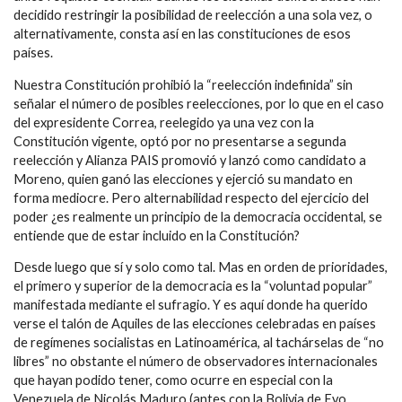
decidido restringir la posibilidad de reelección a una sola vez, o
alternativamente, consta así en las constituciones de esos
países.
Nuestra Constitución prohibió la “reelección indefinida” sin
señalar el número de posibles reelecciones, por lo que en el caso
del expresidente Correa, reelegido ya una vez con la
Constitución vigente, optó por no presentarse a segunda
reelección y Alianza PAIS promovió y lanzó como candidato a
Moreno, quien ganó las elecciones y ejerció su mandato en
forma mediocre. Pero alternabilidad respecto del ejercicio del
poder ¿es realmente un principio de la democracia occidental, se
entiende que de estar incluido en la Constitución?
Desde luego que sí y solo como tal. Mas en orden de prioridades,
el primero y superior de la democracia es la “voluntad popular”
manifestada mediante el sufragio. Y es aquí donde ha querido
verse el talón de Aquiles de las elecciones celebradas en países
de regímenes socialistas en Latinoamérica, al tachárselas de “no
libres” no obstante el número de observadores internacionales
que hayan podido tener, como ocurre en especial con la
Venezuela de Nicolás Maduro (antes con la Bolivia de Evo