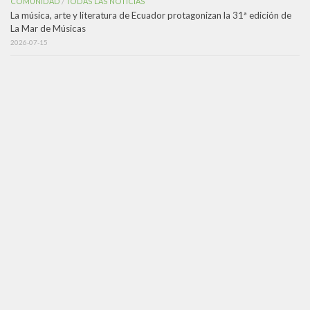
COMUNIDAD
TODAS LAS NOTICIAS
/
La música, arte y literatura de Ecuador protagonizan la 31ª edición de
La Mar de Músicas
2026-07-15