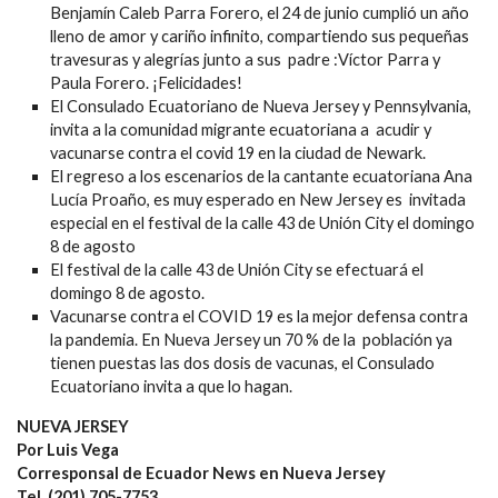
Benjamín Caleb Parra Forero, el 24 de junio cumplió un año
lleno de amor y cariño infinito, compartiendo sus pequeñas
travesuras y alegrías junto a sus padre :Víctor Parra y
Paula Forero. ¡Felicidades!
El Consulado Ecuatoriano de Nueva Jersey y Pennsylvania,
invita a la comunidad migrante ecuatoriana a acudir y
vacunarse contra el covid 19 en la ciudad de Newark.
El regreso a los escenarios de la cantante ecuatoriana Ana
Lucía Proaño, es muy esperado en New Jersey es invitada
especial en el festival de la calle 43 de Unión City el domingo
8 de agosto
El festival de la calle 43 de Unión City se efectuará el
domingo 8 de agosto.
Vacunarse contra el COVID 19 es la mejor defensa contra
la pandemia. En Nueva Jersey un 70 % de la población ya
tienen puestas las dos dosis de vacunas, el Consulado
Ecuatoriano invita a que lo hagan.
NUEVA JERSEY
Por Luis Vega
Corresponsal de Ecuador News en Nueva Jersey
Tel. (201) 705-7753