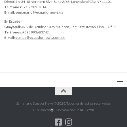
Dirección:
34-18 Northern Blvd, Suite 2/6B, Long Island City, NY 11101
Teléfonos:
(718) 205-7014
semanario@ecuadornews.us
E-mail:
En Ecuador
Guayaquil:
Av. 9 de Octubre 109 y Malecón, Edif. Santistevan, Piso 3, Ofi. 1
Teléfonos:
+593 993683742
ventas@ecuadornews.com.ec
E-mail:
Semanario Ecuador News © 2026. Todos los derechos reservados.
Funciona con
- Diseñado con el
Tema Hueman