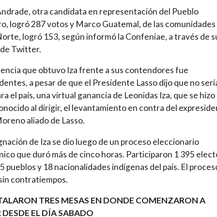
ndrade, otra candidata en representación del Pueblo
o, logró 287 votos y Marco Guatemal, de las comunidades 
Norte, logró 153, según informó la Confeniae, a través de s
de Twitter.
rencia que obtuvo Iza frente a sus contendores fue
entes, a pesar de que el Presidente Lasso dijo que no serí
ara el país, una virtual ganancia de Leonidas Iza, que se hizo
onocido al dirigir, el levantamiento en contra del expresid
oreno aliado de Lasso.
gnación de Iza se dio luego de un proceso eleccionario
ico que duró más de cinco horas. Participaron 1 395 elec
15 pueblos y 18 nacionalidades indígenas del país. El proces
 sin contratiempos.
STALARON TRES MESAS EN DONDE COMENZARON A
 DESDE EL DÍA SABADO