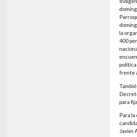
Indígen
domingo
Parroqu
domingo
la orga
400 per
naciona
encuent
política
frente 
También
Decreto
para fij
Para la
candida
Javier 