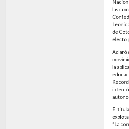
Naciona
las com
Confed
Leonida
de Coto
electo 
Aclaró 
movimie
la aplic
educaci
Recordó
intentó
autonomí
El titu
explota
“La cor