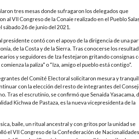
alaron tres mesas donde sufragaron los delegados que
ron al VII Congreso de la Conaie realizado en el Pueblo Sala
l sábado 26 de junio del 2021.
al presidente contó con el apoyo de la dirigencia de una pa
onía, de la Costa y de la Sierra. Tras conocerse los resulta
dearios y seguidores de Iza festejaron gritando consignas
a comienza la paliza” o “Iza, amigo el pueblo está contigo”.
egrantes del Comité Electoral solicitaron mesura y tranqui
ntinuar con la elección del resto de integrantes del Conse
o. Tras el escrutinio, se confirmó que Senaida Yasacama, d
lidad Kichwa de Pastaza, es la nueva vicepresidenta de la
.
ica, baile, un ritual ancestral y con gritos por la unidad se
lló el VII Congreso de la Confederación de Nacionalidade