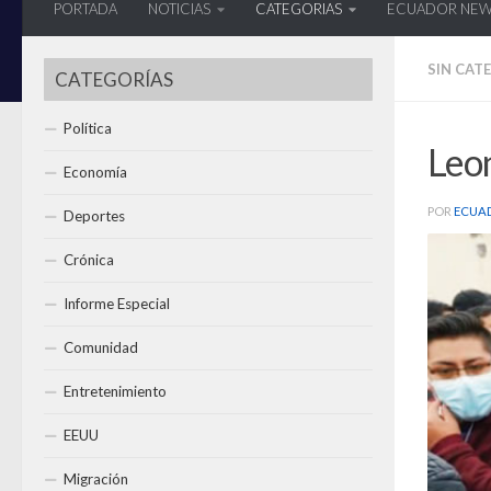
PORTADA
NOTICIAS
CATEGORIAS
ECUADOR NE
SIN CAT
CATEGORÍAS
Política
Leo
Economía
POR
ECUA
Deportes
Crónica
Informe Especial
Comunidad
Entretenimiento
EEUU
Migración