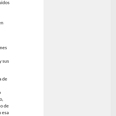
uidos
en
rmes
y sus
a de
o
o,
so de
n esa