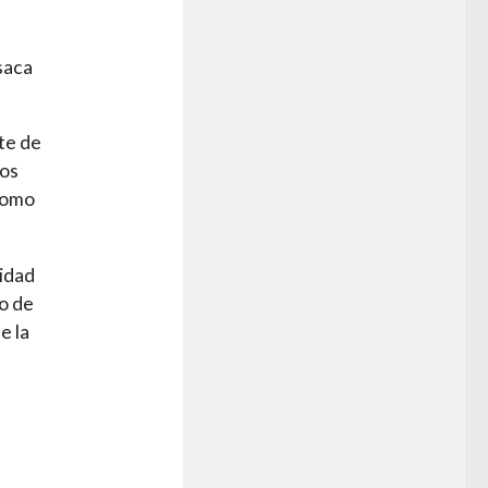
saca
rte de
dos
 como
lidad
jo de
e la
s