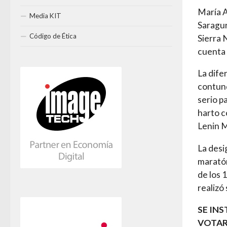
María A
Media KIT
Saragur
Código de Ética
Sierra 
cuenta 
La dife
contund
serio p
harto c
Lenin M
La desi
maratón
de los 
realizó
SE IN
VOTAR