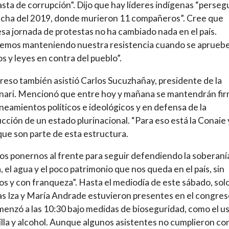
asta de corrupción”. Dijo que hay líderes indígenas “perseg
lucha del 2019, donde murieron 11 compañeros”. Cree que
sa jornada de protestas no ha cambiado nada en el país.
remos manteniendo nuestra resistencia cuando se aprueb
s y leyes en contra del pueblo”.
reso también asistió Carlos Sucuzhañay, presidente de la
nari. Mencionó que entre hoy y mañana se mantendrán fi
lineamientos políticos e ideológicos y en defensa de la
cción de un estado plurinacional. “Para eso está la Conaie 
s que son parte de esta estructura.
 ponernos al frente para seguir defendiendo la soberaní
a, el agua y el poco patrimonio que nos queda en el país, sin
s y con franqueza”. Hasta el mediodía de este sábado, sol
s Iza y María Andrade estuvieron presentes en el congres
enzó a las 10:30 bajo medidas de bioseguridad, como el u
lla y alcohol. Aunque algunos asistentes no cumplieron co