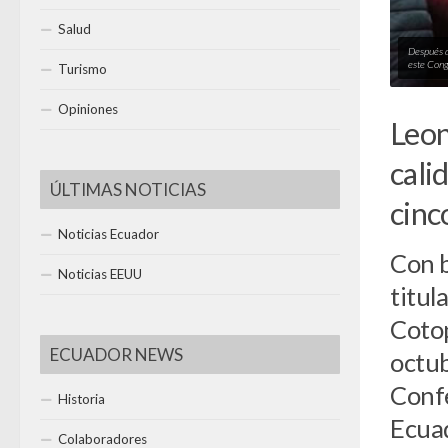
Salud
Después d
este Con
Turismo
Opiniones
Leon
cali
ÚLTIMAS NOTICIAS
cinc
Noticias Ecuador
Con b
Noticias EEUU
titul
Cotop
ECUADOR NEWS
octub
Confe
Historia
Ecuad
Colaboradores