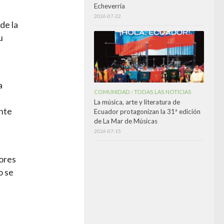
Echeverría
2026-07-22
de la
u
a
COMUNIDAD
TODAS LAS NOTICIAS
/
La música, arte y literatura de
ente
Ecuador protagonizan la 31ª edición
de La Mar de Músicas
2026-07-15
tores
o se