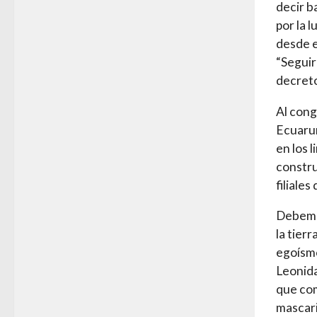
decir b
por la 
desde e
“Segui
decreto
Al cong
Ecuaru
en los 
constru
filiale
Debemos
la tierr
egoísmo
Leonida
que com
mascari