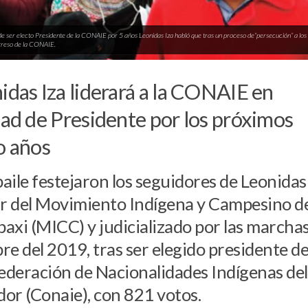
e ser electo Presidente de la CONAIE por 5 años Leonidas Iza habló que tras un proceso de“persecución” a los d
greso de la CONAIE.
idas Iza liderará a la CONAIE en
dad de Presidente por los próximos
o años
aile festejaron los seguidores de Leonidas 
ar del Movimiento Indígena y Campesino d
axi (MICC) y judicializado por las marcha
re del 2019, tras ser elegido presidente de
deración de Nacionalidades Indígenas del
or (Conaie), con 821 votos.