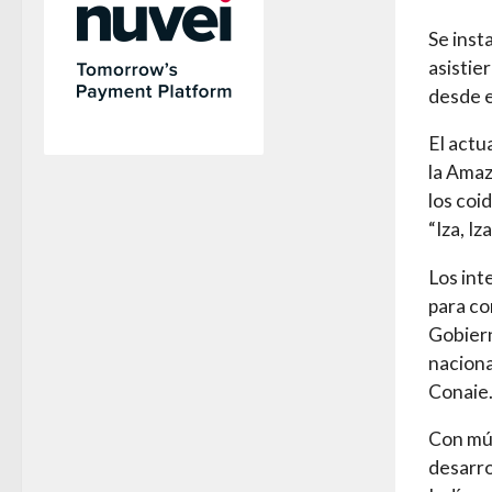
Se inst
asistie
desde e
El actu
la Amaz
los coi
“Iza, Iz
Los int
para co
Gobiern
naciona
Conaie
Con mús
desarro