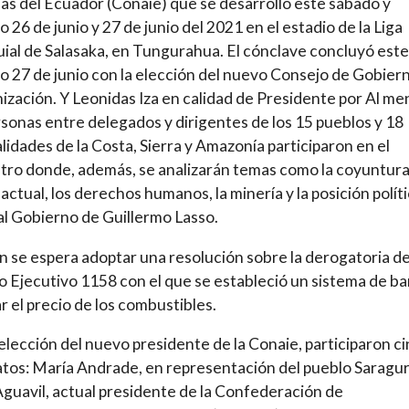
as del Ecuador (Conaie) que se desarrolló este sábado y
 26 de junio y 27 de junio del 2021 en el estadio de la Liga
ial de Salasaka, en Tungurahua. El cónclave concluyó este
 27 de junio con la elección del nuevo Consejo de Gobier
nización. Y Leonidas Iza en calidad de Presidente por Al me
sonas entre delegados y dirigentes de los 15 pueblos y 18
lidades de la Costa, Sierra y Amazonía participaron en el
ro donde, además, se analizarán temas como la coyuntur
 actual, los derechos humanos, la minería y la posición polít
al Gobierno de Guillermo Lasso.
 se espera adoptar una resolución sobre la derogatoria de
 Ejecutivo 1158 con el que se estableció un sistema de b
ar el precio de los combustibles.
 elección del nuevo presidente de la Conaie, participaron c
tos: María Andrade, en representación del pueblo Saragur
Aguavil, actual presidente de la Confederación de