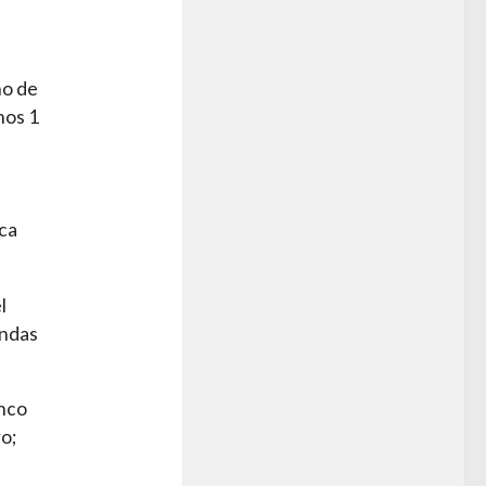
no de
nos 1
a
ica
l
andas
inco
o;