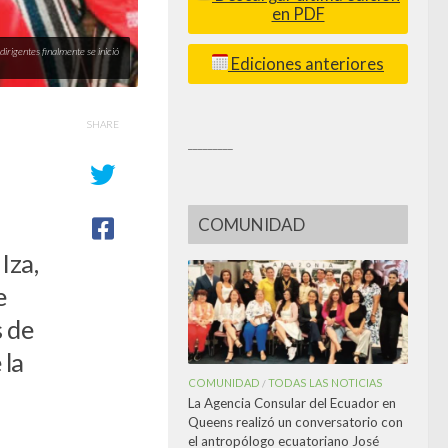
en PDF
irigentes finalmente se inició
Ediciones anteriores
SHARE
_________
COMUNIDAD
Iza,
e
s de
 la
COMUNIDAD
TODAS LAS NOTICIAS
/
La Agencia Consular del Ecuador en
Queens realizó un conversatorio con
el antropólogo ecuatoriano José