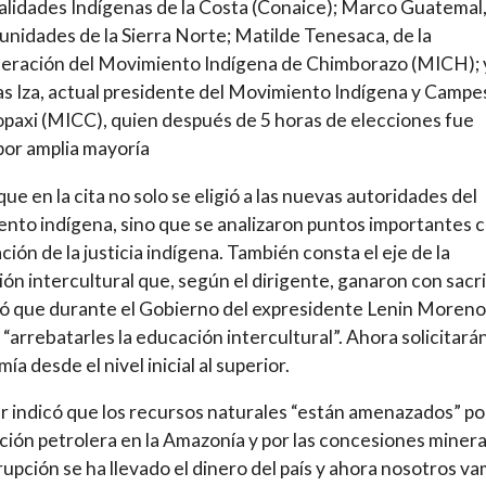
lidades Indígenas de la Costa (Conaice); Marco Guatemal,
unidades de la Sierra Norte; Matilde Tenesaca, de la
eración del Movimiento Indígena de Chimborazo (MICH); 
s Iza, actual presidente del Movimiento Indígena y Campe
paxi (MICC), quien después de 5 horas de elecciones fue
por amplia mayoría
que en la cita no solo se eligió a las nuevas autoridades del
nto indígena, sino que se analizaron puntos importantes
ación de la justicia indígena. También consta el eje de la
ón intercultural que, según el dirigente, ganaron con sacrif
 que durante el Gobierno del expresidente Lenin Moreno
 “arrebatarles la educación intercultural”. Ahora solicitarán
a desde el nivel inicial al superior.
lar indicó que los recursos naturales “están amenazados” por
ción petrolera en la Amazonía y por las concesiones minera
rupción se ha llevado el dinero del país y ahora nosotros v