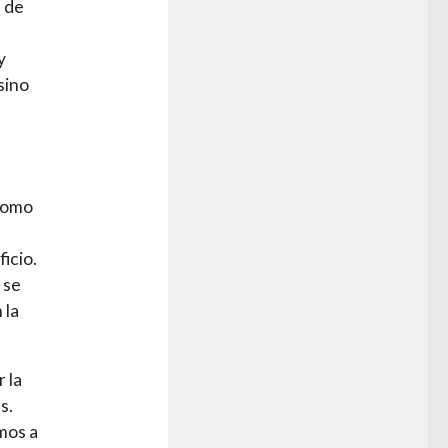
 de
y
sino
 como
icio.
 se
 la
 la
s.
amos a