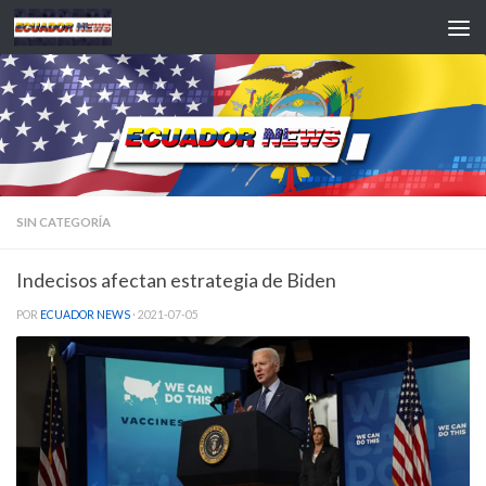
Saltar al contenido
SIN CATEGORÍA
Indecisos afectan estrategia de Biden
POR
ECUADOR NEWS
·
2021-07-05