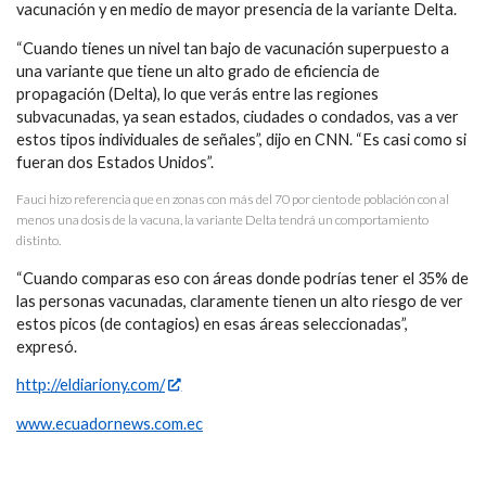
vacunación y en medio de mayor presencia de la variante Delta.
“Cuando tienes un nivel tan bajo de vacunación superpuesto a
una variante que tiene un alto grado de eficiencia de
propagación (Delta), lo que verás entre las regiones
subvacunadas, ya sean estados, ciudades o condados, vas a ver
estos tipos individuales de señales”, dijo en CNN. “Es casi como si
fueran dos Estados Unidos”.
Fauci hizo referencia que en zonas con más del 70 por ciento de población con al
menos una dosis de la vacuna, la variante Delta tendrá un comportamiento
distinto.
“Cuando comparas eso con áreas donde podrías tener el 35% de
las personas vacunadas, claramente tienen un alto riesgo de ver
estos picos (de contagios) en esas áreas seleccionadas”,
expresó.
http://eldiariony.com/
www.ecuadornews.com.ec