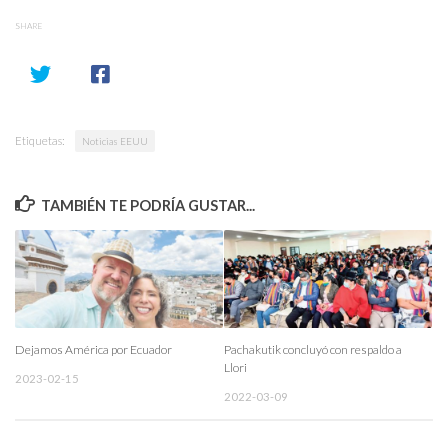
SHARE
Etiquetas:
Noticias EEUU
TAMBIÉN TE PODRÍA GUSTAR...
Dejamos América por Ecuador
Pachakutik concluyó con respaldo a
Llori
2023-02-15
2022-03-09