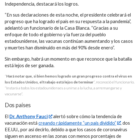
Independencia, destacará los logros.
“En sus declaraciones de esta noche, el presidente celebrará el
progreso que ha logrado el país en su respuesta a la pandemia”,
adelantó un funcionario de la Casa Blanca. “Gracias a su
enfoque de todo el gobierno y la fuerza del pueblo
estadounidense, las vacunas continúan aumentando y los casos
y muertes han disminuido en más del 90% desde enero”.
Sin embargo, habrá un momento en que reconoce que la batalla
está lejos de ser ganada.
“
Hará notar que, si bien hemos logrado un gran progreso contra el virus en
los Estados Unidos, el trabajo está lejos de terminar
“, reconoció el funcionario.
“Instará a todos los estadounidenses a unirse a la lucha, a arremangarse y
vacunarse”.
Dos países
El
Dr. Anthony Fauci
alertó sobre cómo la tendencia de
vacunación está
creando rápidamente “un país dividido”
, dos
EE.UU., por así decirlo, debido a que los casos de coronavirus
siguen en ascenso en las zonas con menos porcentajes de