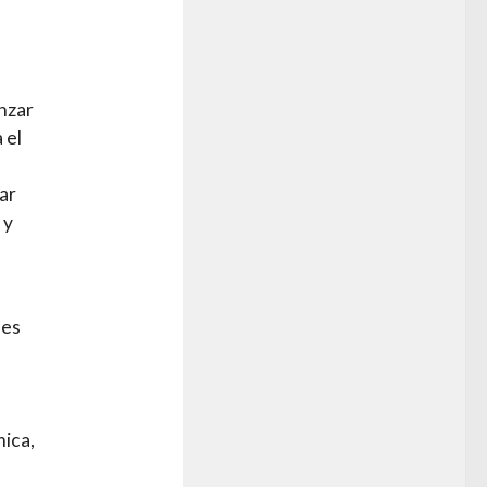
nzar
 el
ar
 y
des
ica,