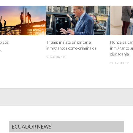
pleos
Trump insiste en pintar a
Nunca es tar
inmigrantes como criminales
inmigrante ap
5
ciudadanía
2024-04-18
2019-03-12
ECUADOR NEWS