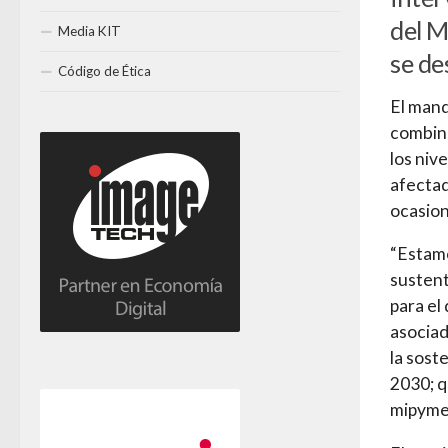
del M
Media KIT
se de
Código de Ética
El mand
combina
los niv
afectad
ocasion
“Estam
sustent
para el
asociad
la sost
2030; q
mipymes