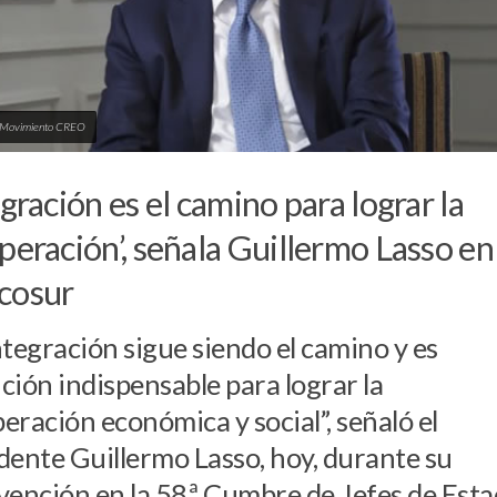
: Movimiento CREO
egración es el camino para lograr la
peración’, señala Guillermo Lasso en
cosur
ntegración sigue siendo el camino y es
ción indispensable para lograr la
eración económica y social”, señaló el
dente Guillermo Lasso, hoy, durante su
vención en la 58.ª Cumbre de Jefes de Est