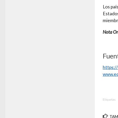
Los paí
Estados
miembro
Nota Ori
Fuent
https:
www.ec
Etiquetas:
TAMB