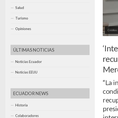
Salud
Turismo
Opiniones
Créditos
‘Int
ÚLTIMAS NOTICIAS
recu
Noticias Ecuador
Mer
Noticias EEUU
“La i
condi
ECUADOR NEWS
recup
Historia
presi
inter
Colaboradores