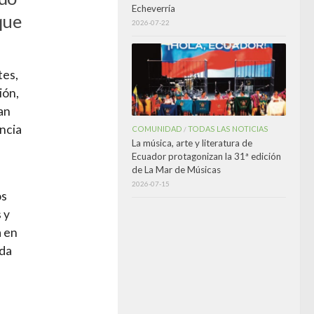
Echeverría
que
2026-07-22
tes,
ión,
an
ncia
COMUNIDAD
TODAS LAS NOTICIAS
/
La música, arte y literatura de
Ecuador protagonizan la 31ª edición
de La Mar de Músicas
2026-07-15
os
 y
a en
nda