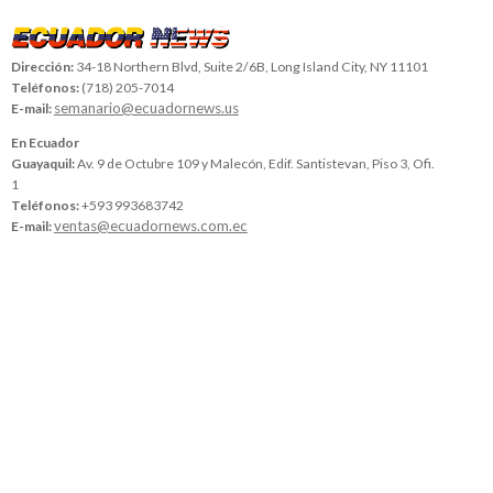
Dirección:
34-18 Northern Blvd, Suite 2/6B, Long Island City, NY 11101
Teléfonos:
(718) 205-7014
semanario@ecuadornews.us
E-mail:
En Ecuador
Guayaquil:
Av. 9 de Octubre 109 y Malecón, Edif. Santistevan, Piso 3, Ofi.
1
Teléfonos:
+593 993683742
ventas@ecuadornews.com.ec
E-mail: