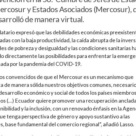
ercosur y Estados Asociados (Mercosur), 
sarrolló de manera virtual.
atario expresó que las debilidades económicas preexisten
das con la baja productividad, la caída abrupta de la invers
eles de pobreza y desigualdad y las condiciones sanitarias h
o directamente las posibilidades para enfrentar la emerge
ada por la
pandemia del COVID-19
.
os convencidos de que el Mercosur es un mecanismo que
a de manera sólida nuestros objetivos comunes, necesari
 desarrollo económico y social de todos los países miembros
os (…) Ecuador quiere promover una recuperación anclad
enibilidad y la inclusión, con un renovado énfasis en la Age
ue tenga perspectiva de género y apoyo sustantivo a las
, base fundamental del comercio regional”, añadió Lasso.