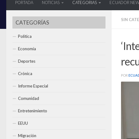
PORTADA
NOTICIAS
CATEGORIAS
ECUADOR NE
SIN CAT
CATEGORÍAS
Política
‘Int
Economía
recu
Deportes
Crónica
POR
ECUA
Informe Especial
Comunidad
Entretenimiento
EEUU
Migración