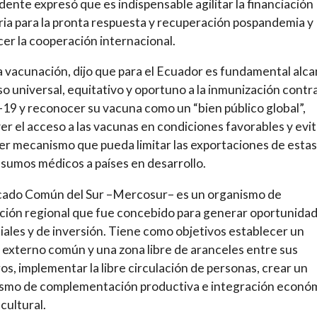
idente expresó que es indispensable agilitar la financiación
ia para la pronta respuesta y recuperación pospandemia y
cer la cooperación internacional.
a vacunación, dijo que para el Ecuador es fundamental alca
so universal, equitativo y oportuno a la inmunización contra
9 y reconocer su vacuna como un “bien público global”,
r el acceso a las vacunas en condiciones favorables y evit
er mecanismo que pueda limitar las exportaciones de estas
nsumos médicos a países en desarrollo.
cado Común del Sur –Mercosur– es un organismo de
ción regional que fue concebido para generar oportunida
ales y de inversión. Tiene como objetivos establecer un
 externo común y una zona libre de aranceles entre sus
s, implementar la libre circulación de personas, crear un
smo de complementación productiva e integración económ
 cultural.