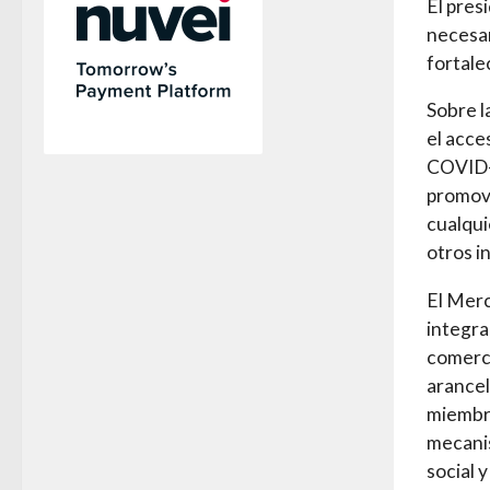
El pres
necesar
fortale
Sobre l
el acce
COVID-1
promove
cualqui
otros i
El Mer
integra
comerci
arancel
miembro
mecani
social y