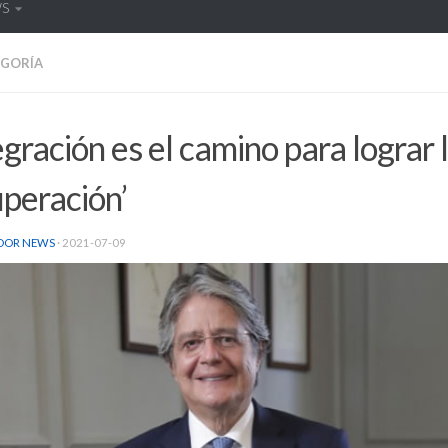
WS
EGORÍA
egración es el camino para lograr 
peración’
DOR NEWS
·
2021-07-09