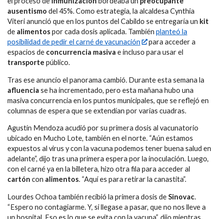
el proceso de
inmunización
bordeaba un
preocupante
ausentismo
del 45%. Como estrategia, la alcaldesa Cynthia
Viteri anunció que en los puntos del Cabildo se entregaría un
kit
de
alimentos
por cada dosis aplicada. También
planteó la
posibilidad de pedir el carné de vacunación
para acceder a
espacios de
concurrencia masiva
e incluso para usar el
transporte
público.
Tras ese anuncio el panorama cambió. Durante esta semana la
afluencia
se ha incrementado, pero esta mañana hubo una
masiva concurrencia en los puntos municipales, que se reflejó en
columnas de espera que se extendían por varias cuadras.
Agustín Mendoza acudió por su primera dosis al vacunatorio
ubicado en Mucho Lote, también en el norte. “Aún estamos
expuestos al virus y con la vacuna podemos tener buena salud en
adelante”, dijo tras una primera espera por la inoculación. Luego,
con el carné ya en la billetera, hizo otra fila para acceder al
cartón
con
alimentos
. “Aquí es para retirar la canastita”.
Lourdes Ochoa también recibió la primera dosis de
Sinovac
.
“Espero no contagiarme. Y, si llegase a pasar, que no nos lleve a
un hospital. Eso es lo que se evita con la vacuna”, dijo mientras