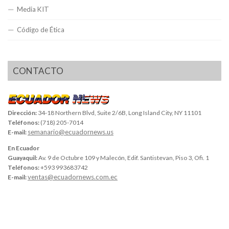
Media KIT
Código de Ética
CONTACTO
Dirección:
34-18 Northern Blvd, Suite 2/6B, Long Island City, NY 11101
Teléfonos:
(718) 205-7014
semanario@ecuadornews.us
E-mail:
En Ecuador
Guayaquil:
Av. 9 de Octubre 109 y Malecón, Edif. Santistevan, Piso 3, Ofi. 1
Teléfonos:
+593 993683742
ventas@ecuadornews.com.ec
E-mail: