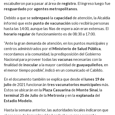
escabulleron para pasar al área de
registro
. El ingreso luego fue
resguardado
por
agentes metropolitanos
.
Debido a que se
sobrepasó
la
capacidad
de atención, la Alcaldía
informó que este
punto de vacunación
solo recibiría personas
hasta las 14:00, aunque las filas de espera aún eran extensas. El
horario regular
de funcionamiento es de 08:30 a 17:00.
“Ante la gran demanda de atención, en los puntos municipales y
centros administrados por el
Ministerio de Salud Pública
,
recordamos a la comunidad, la predisposición del Gobierno
Nacional para proveer todas las
vacunas
necesarias con la
finalidad de
inocular
a la mayor cantidad de
guayaquileños
, en
el menor tiempo posible”, indicó en un comunicado el Cabildo.
En el documento también se explica que desde el
lunes 19 de
julio
de 2021 funcionarán
tres vacunatorios municipales
más.
Estos se ubicarán en la
Plaza Casuarina
de
Monte
Sinaí
, la
terminal 25 de Julio
de la
Metrovía
y en la
explanada
del
Estadio Modelo
.
Hasta la semana anterior, las autoridades locales indicaron que