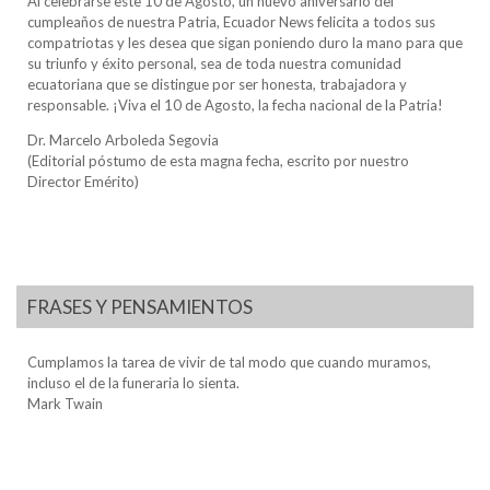
Al celebrarse este 10 de Agosto, un nuevo aniversario del
cumpleaños de nuestra Patria, Ecuador News felicita a todos sus
compatriotas y les desea que sigan poniendo duro la mano para que
su triunfo y éxito personal, sea de toda nuestra comunidad
ecuatoriana que se distingue por ser honesta, trabajadora y
responsable. ¡Viva el 10 de Agosto, la fecha nacional de la Patria!
Dr. Marcelo Arboleda Segovia
(Editorial póstumo de esta magna fecha, escrito por nuestro
Director Emérito)
FRASES Y PENSAMIENTOS
Cumplamos la tarea de vivir de tal modo que cuando muramos,
incluso el de la funeraria lo sienta.
Mark Twain