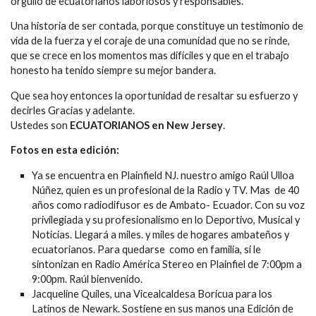
orgullo de ecuatorianos laboriosos y responsables.
Una historia de ser contada, porque constituye un testimonio de
vida de la fuerza y el coraje de una comunidad que no se rinde,
que se crece en los momentos mas difíciles y que en el trabajo
honesto ha tenido siempre su mejor bandera.
Que sea hoy entonces la oportunidad de resaltar su esfuerzo y
decirles Gracias y adelante.
Ustedes son
ECUATORIANOS en New Jersey
.
Fotos en esta edición:
Ya se encuentra en Plainfield NJ. nuestro amigo Raúl Ulloa
Núñez, quien es un profesional de la Radio y TV. Mas de 40
años como radiodifusor es de Ambato- Ecuador. Con su voz
privilegiada y su profesionalismo en lo Deportivo, Musical y
Noticias. Llegará a miles. y miles de hogares ambateños y
ecuatorianos. Para quedarse como en familia, si le
sintonizan en Radio América Stereo en Plainfiel de 7:00pm a
9:00pm. Raúl bienvenido.
Jacqueline Quiles, una Vicealcaldesa Boricua para los
Latinos de Newark. Sostiene en sus manos una Edición de