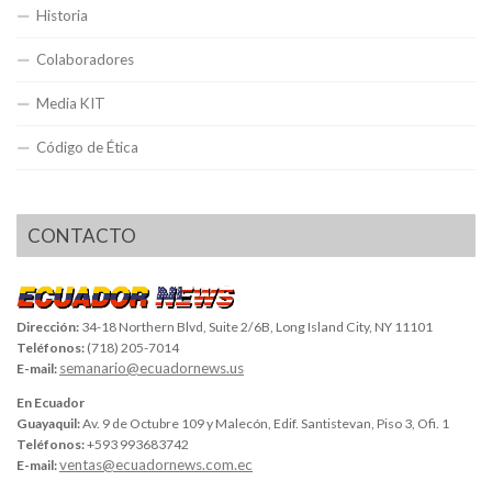
Historia
Colaboradores
Media KIT
Código de Ética
CONTACTO
Dirección:
34-18 Northern Blvd, Suite 2/6B, Long Island City, NY 11101
Teléfonos:
(718) 205-7014
semanario@ecuadornews.us
E-mail:
En Ecuador
Guayaquil:
Av. 9 de Octubre 109 y Malecón, Edif. Santistevan, Piso 3, Ofi. 1
Teléfonos:
+593 993683742
ventas@ecuadornews.com.ec
E-mail: